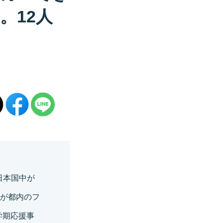
。12人
日本国中が
ちが都内のフ
新学期応援事