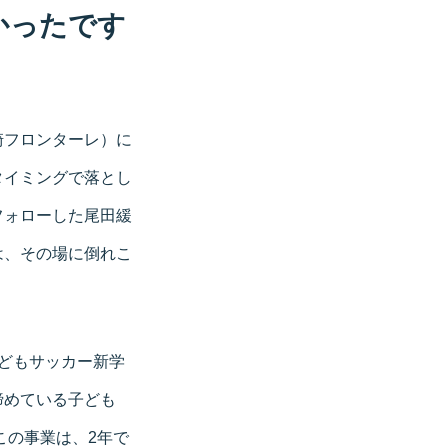
かったです
崎フロンターレ）に
タイミングで落とし
フォローした尾田緩
は、その場に倒れこ
「子どもサッカー新学
諦めている子ども
この事業は、2年で