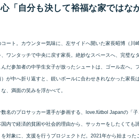
い心「自分も決して裕福な家ではな
のコート。カウンター気味に、左サイドへ開いた家長昭博（川
を、ワンタッチで中央に戻す家長。絶妙なスペースへ、完璧な
こんだ参加者の中学生女子が放ったシュートは、ゴール左へ。
南）が中へ折り返すと、鋭いボールに合わせきれなかった家長
うな、満面の笑みを浮かべて。
名のプロサッカー選手が参画する、love.fútbol Japanの
本国内で経済的貧困や社会的理由から、サッカーをしたくても
を対象に、支援を行うプロジェクトだ。2021年から始まった