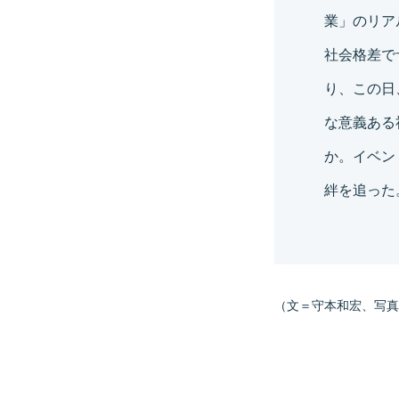
業」のリアル
社会格差で
り、この日
な意義ある
か。イベン
絆を追った
（文＝守本和宏、写真提供＝l