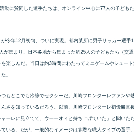
。活動に賛同した選手たちは、オンライン中心に77人の子ども
が今年12月初旬、ついに実現。都内某所に男子サッカー選手1
人が集まり、日本各地から集まった約25人の子どもたち（交
ーを楽しんだ。当日は約3時間にわたってミニゲームやシュート
した。
いつもどこでも冷静でセクシーだ。川崎フロンターレファンや熱
きんさを知っているだろう。以前、川崎フロンターレ初優勝直
シャーレに見立てて、ウーーオィと持ち上げていた」と聞いた
っている。だが、一般的なイメージは寡黙な職人タイプの選手