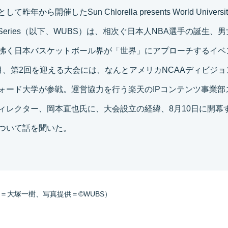
昨年から開催したSun Chlorella presents World Universit
ball Series（以下、WUBS）は、相次ぐ日本人NBA選手の誕生
沸く日本バスケットボール界が「世界」にアプローチするイベ
月、第2回を迎える大会には、なんとアメリカNCAAディビジョ
ォード大学が参戦。運営協力を行う楽天のIPコンテンツ事業部
ィレクター、岡本直也氏に、大会設立の経緯、8月10日に開幕
ついて話を聞いた。
＝大塚一樹、写真提供＝©︎WUBS）