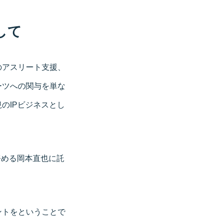
して
のアスリート支援、
ーツへの関与を単な
のIPビジネスとし
を務める岡本直也に託
ントをということで