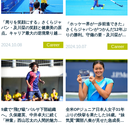
「周りを笑顔にする」さくらジャ
「ホッケー界が一歩前進できた」
パン・及川栞の笑顔と健康美の原
さくらジャパンがつかんだ12年ぶ
点。キャリア最大の逆境乗り越え
りの勝利。守備の要・及川栞がパ
た“伝える”力
リに刻んだ足跡
2024.10.08
Career
2024.10.07
Career
全米OPジュニア日本人女子31年
9歳で“飛び級”バルサ下部組織
ぶりの快挙を果たした16歳。“妹
へ。久保建英、中井卓大に続く
気質”園部八奏が見せた急成長
「神童」西山芯太の人間的魅力と
「何も考えないようにと、考え
は