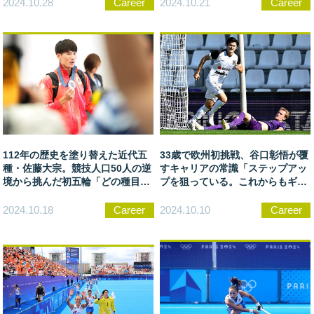
2024.10.28
Career
2024.10.21
Career
112年の歴史を塗り替えた近代五
33歳で欧州初挑戦、谷口彰悟が覆
種・佐藤大宗。競技人口50人の逆
すキャリアの常識「ステップアッ
境から挑んだ初五輪「どの種目よ
プを狙っている。これからもギラ
り達成感ある」
ギラしていく」
2024.10.18
Career
2024.10.10
Career