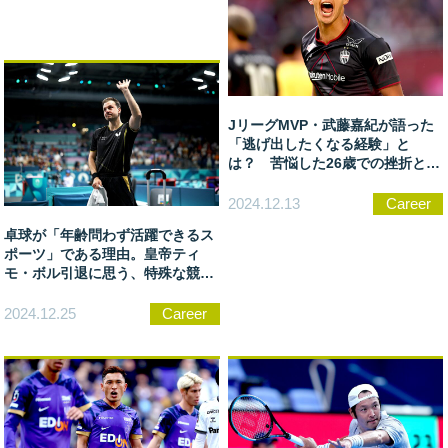
JリーグMVP・武藤嘉紀が語った
「逃げ出したくなる経験」と
は？ 苦悩した26歳での挫折と、
32歳の今に繋がる矜持
2024.12.13
Career
卓球が「年齢問わず活躍できるス
ポーツ」である理由。皇帝ティ
モ・ボル引退に思う、特殊な競技
の持つ価値
2024.12.25
Career