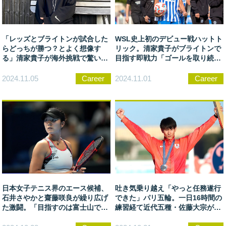
「レッズとブライトンが試合した
WSL史上初のデビュー戦ハットト
らどっちが勝つ？とよく想像す
リック。清家貴子がブライトンで
る」清家貴子が海外挑戦で驚いた
目指す即戦力「ゴールを取り続け
最前線の環境と心の支え
たい」
2024.11.05
Career
2024.11.01
Career
日本女子テニス界のエース候補、
吐き気乗り越え「やっと任務遂行
石井さやかと齋藤咲良が繰り広げ
できた」パリ五輪。一日16時間の
た激闘。「目指すのは富士山では
練習経て近代五種・佐藤大宗が磨
なくエベレスト」
いた万能性