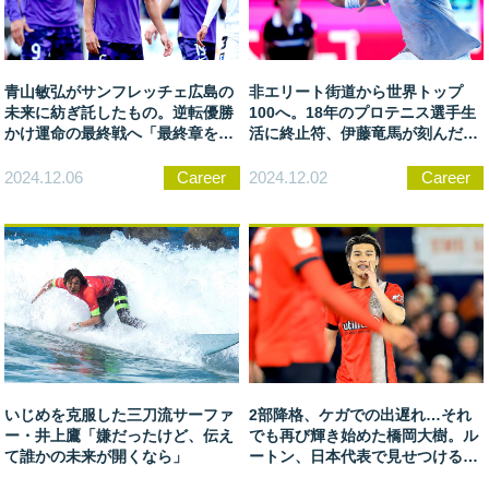
青山敏弘がサンフレッチェ広島の
非エリート街道から世界トップ
未来に紡ぎ託したもの。逆転優勝
100へ。18年のプロテニス選手生
かけ運命の最終戦へ「最終章を書
活に終止符、伊藤竜馬が刻んだ開
き直せるぐらいのドラマを」
拓者魂
2024.12.06
Career
2024.12.02
Career
いじめを克服した三刀流サーファ
2部降格、ケガでの出遅れ…それ
ー・井上鷹「嫌だったけど、伝え
でも再び輝き始めた橋岡大樹。ル
て誰かの未来が開くなら」
ートン、日本代表で見せつける
3−4−2−1への自信