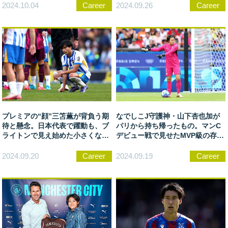
た」
2024.09.26
Career
2024.10.04
Career
プレミアの“顔”三笘薫が背負う期
なでしこJ守護神・山下杏也加が
待と懸念。日本代表で躍動も、ブ
パリから持ち帰ったもの。マンC
ライトンで見え始めた小さくない
デビュー戦で見せたMVP級の存在
障壁
感
2024.09.20
Career
2024.09.19
Career