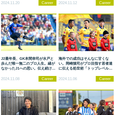
2024.11.20
Career
2024.11.12
Career
J2最年長、GK本間幸司が水戸と
海外での成功はそんなに甘くな
歩んだ唯一無二のプロ人生。縁が
い。岡崎慎司がプロ目指す若者達
なかったJ1への思い。伝え続けた
に伝える処世術「トップレベルと
歴史とクラブ愛
の距離がわかってない」
2024.11.08
Career
2024.11.06
Career