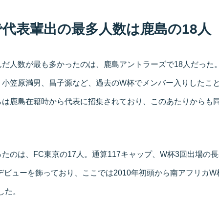
で代表輩出の最多人数は鹿島の18人
んだ人数が最も多かったのは、鹿島アントラーズで18人だった
、小笠原満男、昌子源など、過去のW杯でメンバー入りしたこ
らは鹿島在籍時から代表に招集されており、このあたりからも
。
たのは、FC東京の17人。通算117キャップ、W杯3回出場の
表デビューを飾っており、ここでは2010年初頭から南アフリカW
した。