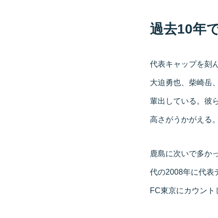
過去10年
代表キャップを刻
大迫勇也、柴崎岳
輩出している。彼
高さがうかがえる
鹿島に次いで多かっ
代の2008年に代
FC東京にカウント