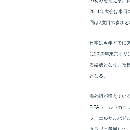
の初戦を迎える。日
2011年大会は東
回は2度目の参加と
日本は今年すでに
に2020年東京オ
る編成となり、招
となる。
海外組が増えてい
FIFAワールドカ
プ、エルサルバド
クラブに所属して