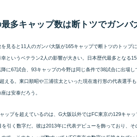
の最多キャップ数は断トツでガンバ
を見ると11人のガンバ大阪が165キャップで断トツのトップ
幸というベテラン2人の影響が大きい。日本歴代最多となる15
年以降に67試合、93キャップの今野は同じ条件で38試合に出場
を超える。東口順昭や三浦弦太といった現在進行形の代表選手
の座は安泰だろう。
キャップを超えているのは、G大阪以外ではFC東京の129キャ
目を引く数字だ。彼は2013年に代表デビューを飾っており、そ