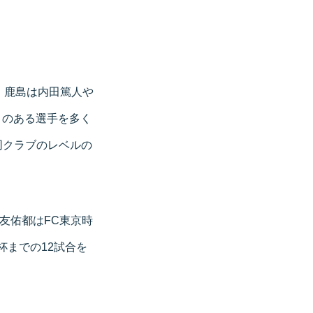
。鹿島は内田篤人や
とのある選手を多く
同クラブのレベルの
長友佑都はFC東京時
杯までの12試合を