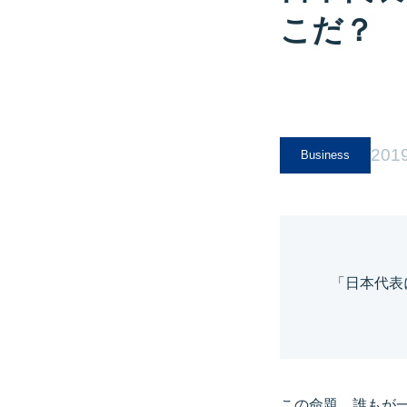
こだ？ 
2019
Business
「日本代表
この命題、誰もが