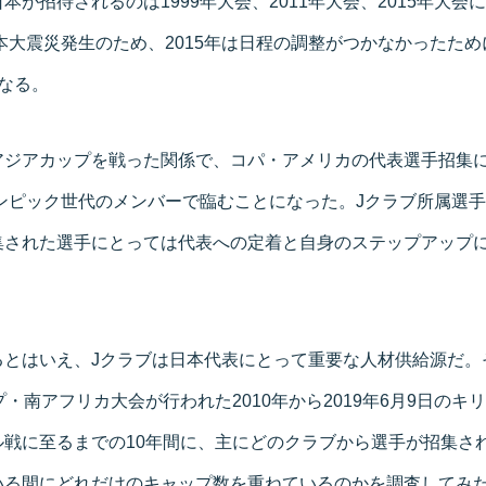
本が招待されるのは1999年大会、2011年大会、2015年大会
日本大震災発生のため、2015年は日程の調整がつかなかったた
なる。
アジアカップを戦った関係で、コパ・アメリカの代表選手招集
リンピック世代のメンバーで臨むことになった。Jクラブ所属選
集された選手にとっては代表への定着と自身のステップアップ
るとはいえ、Jクラブは日本代表にとって重要な人材供給源だ。
ップ・南アフリカ大会が行われた2010年から2019年6月9日の
ル戦に至るまでの10年間に、主にどのクラブから選手が招集さ
いる間にどれだけのキャップ数を重ねているのかを調査してみ