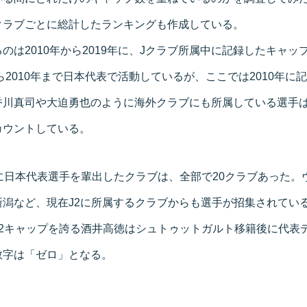
クラブごとに総計したランキングも作成している。
のは2010年から2019年に、Jクラブ所属中に記録したキャッ
から2010年まで日本代表で活動しているが、ここでは2010年に
香川真司や大迫勇也のように海外クラブにも所属している選手は
カウントしている。
に日本代表選手を輩出したクラブは、全部で20クラブあった。
新潟など、現在J2に所属するクラブからも選手が招集されてい
42キャップを誇る酒井高徳はシュトゥットガルト移籍後に代表
数字は「ゼロ」となる。