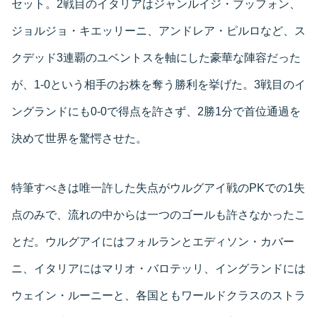
セット。2戦目のイタリアはジャンルイジ・ブッフォン、
ジョルジョ・キエッリーニ、アンドレア・ピルロなど、ス
クデッド3連覇のユベントスを軸にした豪華な陣容だった
が、1-0という相手のお株を奪う勝利を挙げた。3戦目のイ
ングランドにも0-0で得点を許さず、2勝1分で首位通過を
決めて世界を驚愕させた。
特筆すべきは唯一許した失点がウルグアイ戦のPKでの1失
点のみで、流れの中からは一つのゴールも許さなかったこ
とだ。ウルグアイにはフォルランとエディソン・カバー
ニ、イタリアにはマリオ・バロテッリ、イングランドには
ウェイン・ルーニーと、各国ともワールドクラスのストラ