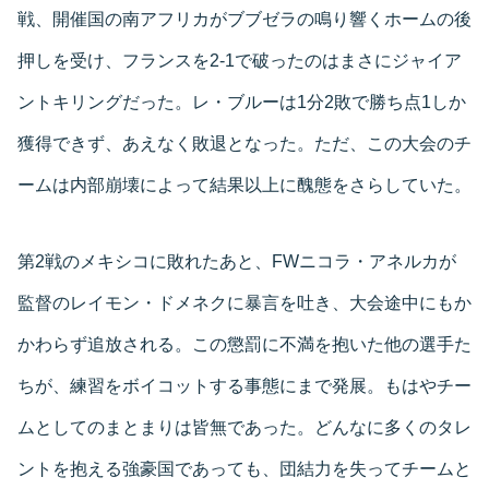
戦、開催国の南アフリカがブブゼラの鳴り響くホームの後
押しを受け、フランスを2-1で破ったのはまさにジャイア
ントキリングだった。レ・ブルーは1分2敗で勝ち点1しか
獲得できず、あえなく敗退となった。ただ、この大会のチ
ームは内部崩壊によって結果以上に醜態をさらしていた。
第2戦のメキシコに敗れたあと、FWニコラ・アネルカが
監督のレイモン・ドメネクに暴言を吐き、大会途中にもか
かわらず追放される。この懲罰に不満を抱いた他の選手た
ちが、練習をボイコットする事態にまで発展。もはやチー
ムとしてのまとまりは皆無であった。どんなに多くのタレ
ントを抱える強豪国であっても、団結力を失ってチームと