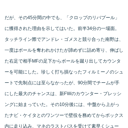
だが、その45分間の中でも、「クロップのリバプール」
に獲得された理由を示してはいた。前半34分の一場面。
タッチライン際でアンドレ・ゴメスと競り合った南野は、
一度はボールを奪われかけたが諦めずに詰め寄り、伸ばし
た右足で相手MFの足下からボールを蹴り出してカウンタ
ーを可能にした。珍しく打ち損なったフィルミーノのシュ
ートで先制点には至らなかったが、90分間でチームが手
にした最大のチャンスは、新FWのカウンター・プレッシ
ングに始まっていた。その10分後には、中盤から上がっ
たナビ・ケイタとのワンツーで壁役を務めてからボックス
内に走り込み、マネのラストパスを受けて素早くシュー