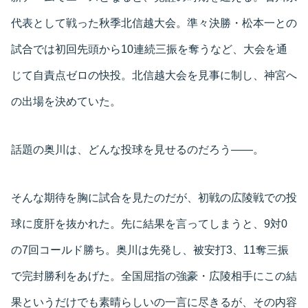
代表として戦った秋季北信越大会。準々決勝・松本一との
試合では初回先頭から10連続三振を奪うなど、大会を通
じて自責点ゼロの快投。北信越大会を見事に制し、神宮へ
の出場を決めていた。
話題の奥川は、どんな投球を見せるのだろう――。
そんな期待を胸に試合を見たのだが、初戦の広陵戦での投
球に度肝を抜かれた。先に結果を言ってしまうと、9対0
の7回コールド勝ち。奥川は先発し、被安打3、11奪三振
で完封勝利をあげた。全国屈指の強豪・広陵相手にこの結
果というだけでも素晴らしいの一言に尽きるが、その内容