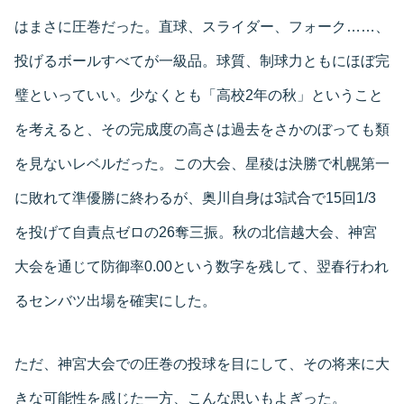
はまさに圧巻だった。直球、スライダー、フォーク……、
投げるボールすべてが一級品。球質、制球力ともにほぼ完
璧といっていい。少なくとも「高校2年の秋」ということ
を考えると、その完成度の高さは過去をさかのぼっても類
を見ないレベルだった。この大会、星稜は決勝で札幌第一
に敗れて準優勝に終わるが、奥川自身は3試合で15回1/3
を投げて自責点ゼロの26奪三振。秋の北信越大会、神宮
大会を通じて防御率0.00という数字を残して、翌春行われ
るセンバツ出場を確実にした。
ただ、神宮大会での圧巻の投球を目にして、その将来に大
きな可能性を感じた一方、こんな思いもよぎった。