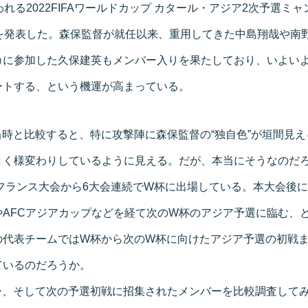
われる2022FIFAワールドカップ カタール・アジア2次予選ミ
人を発表した。森保監督が就任以来、重用してきた中島翔哉や南
カに参加した久保建英もメンバー入りを果たしており、いよい
ートする、という機運が高まっている。
時と比較すると、特に攻撃陣に森保監督の“独自色”が垣間見
きく様変わりしているように見える。だが、本当にそうなのだ
年フランス大会から6大会連続でW杯に出場している。本大会後
やAFCアジアカップなどを経て次のW杯のアジア予選に臨む、
の代表チームではW杯から次のW杯に向けたアジア予選の初戦
ているのだろうか。
、そして次の予選初戦に招集されたメンバーを比較調査してみた