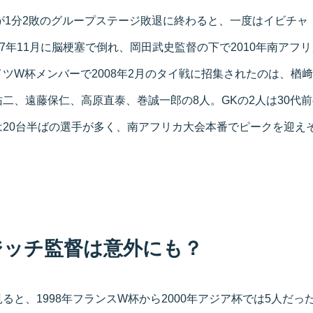
杯が1分2敗のグループステージ敗退に終わると、一度はイビチ
07年11月に脳梗塞で倒れ、岡田武史監督の下で2010年南アフ
ツW杯メンバーで2008年2月のタイ戦に招集されたのは、楢
二、遠藤保仁、高原直泰、巻誠一郎の8人。GKの2人は30代
は20台半ばの選手が多く、南アフリカ大会本番でピークを迎え
ジッチ監督は意外にも？
ると、1998年フランスW杯から2000年アジア杯では5人だっ