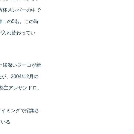
スW杯メンバーの中で
伸二の5名。この時
が入れ替わってい
本と縁深いジーコが新
、2004年2月の
都主アレサンドロ、
タイミングで招集さ
ている。