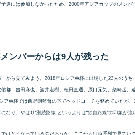
予選には参加しなかったため、2000年アジアカップのメンバ
メンバーからは9人が残った
ーから見てみよう。2018年ロシアW杯に出場した23人のう
友佑都、吉田麻也、酒井宏樹、植田直通、原口元気、柴崎岳、
シアW杯では西野朗監督の下でヘッドコーチを務めていたが、1
になり、やはり“継続路線”というよりは“独自路線”の印象が強
ではどうなっているのだろうか。ここからは時系列で見ていこう