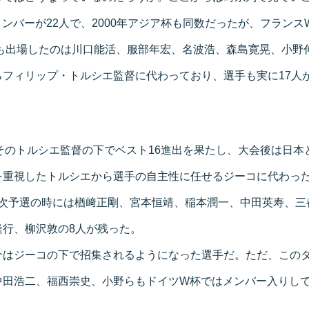
ンバーが22人で、2000年アジア杯も同数だったが、フラン
にも出場したのは川口能活、服部年宏、名波浩、森島寛晃、小野
らフィリップ・トルシエ監督に代わっており、選手も実に17人
はそのトルシエ監督の下でベスト16進出を果たし、大会後は日
重視したトルシエから選手の自主性に任せるジーコに代わったが
1次予選の時には楢﨑正剛、宮本恒靖、稲本潤一、中田英寿、三
隆行、柳沢敦の8人が残った。
介はジーコの下で招集されるようになった選手だ。ただ、この
中田浩二、福西崇史、小野らもドイツW杯ではメンバー入りし