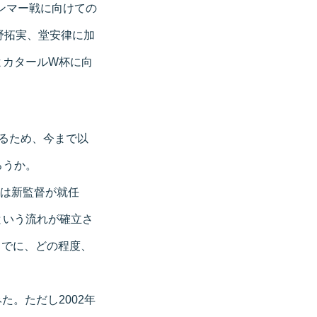
ャンマー戦に向けての
野拓実、堂安律に加
よカタールW杯に向
えるため、今まで以
ろうか。
には新監督が就任
という流れが確立さ
までに、どの程度、
。ただし2002年