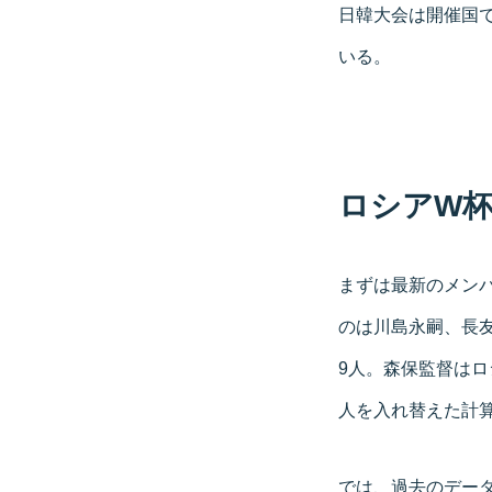
日韓大会は開催国で
いる。
ロシアW杯
まずは最新のメンバ
のは川島永嗣、長
9人。森保監督はロ
人を入れ替えた計算
では、過去のデータ