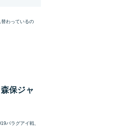
れ替わっているの
る森保ジャ
019パラグアイ戦、