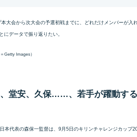
プ本大会から次大会の予選初戦までに、どれだけメンバーが入
もとにデータで振り返りたい。
tty Images）
野、堂安、久保……、若手が躍動す
ー日本代表の森保一監督は、9月5日のキリンチャレンジカップ2