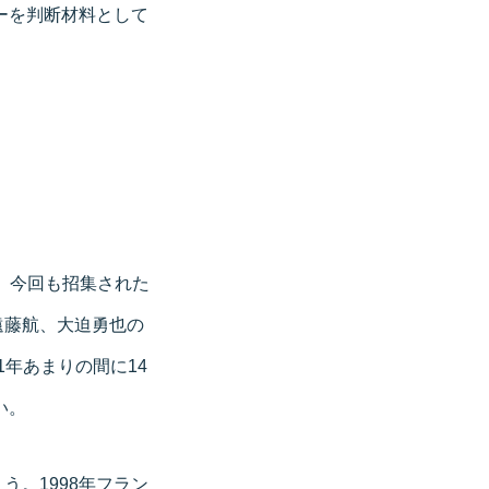
ーを判断材料として
ち、今回も招集された
遠藤航、大迫勇也の
年あまりの間に14
い。
。1998年フラン