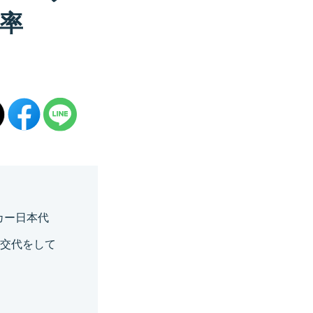
率
カー日本代
代交代をして