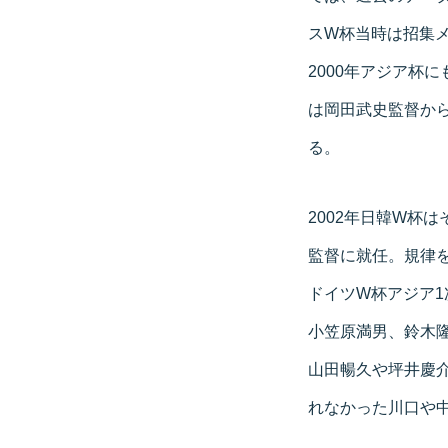
スW杯当時は招集メ
2000年アジア杯
は岡田武史監督か
る。
2002年日韓W杯
監督に就任。規律を
ドイツW杯アジア
小笠原満男、鈴木
山田暢久や坪井慶
れなかった川口や