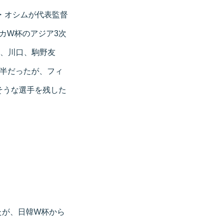
ャ・オシムが代表監督
リカW杯のアジア3次
﨑、川口、駒野友
前半だったが、フィ
そうな選手を残した
たが、日韓W杯から