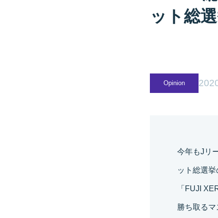
ット総選
2020
Opinion
今年もJリ
ット総選挙
「FUJI 
勝ち取るマ