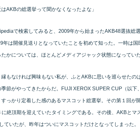
はAKBの総選挙って聞かなくなったよな」
ipediaで検索してみると、2009年から始まったAKB48選抜総
。19年は開催見送りとなっていたことを初めて知った。一時は
ったかについては、ほとんどメディアジャック状態になってい
縁もなければ興味もない私が、ふとAKBに思いを巡らせたの
節がやってきたからだ。FUJI XEROX SUPER CUP（以
すっかり定着した感のあるマスコット総選挙。その第１回が開催
さに絶頂期を迎えていたタイミングである。その後、AKBとマ
走していたが、昨年はついにマスコットだけとなってしまった。