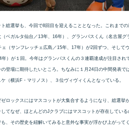
ット総選挙も、今回で8回目を迎えることとなった。これまでの
（ベガルタ仙台／13年、16年）、グランパスくん（名古屋グ
チェ（サンフレッチェ広島／15年、17年）が2回ずつ、そして
14年）が１回。今年はグランパスくんの３連覇達成が注目され
ンの登場に期待したいところ。ちなみに１月24日の中間発表で
スケ（横浜F・マリノス）、３位ヴィヴィくんとなっている。
ぜゼロックスにはマスコットが大集合するようになり、総選挙
そしてなぜ、ほとんどのJクラブにはマスコットが存在している
でも、その歴史を紐解いてみると意外な事実が浮かび上がってく