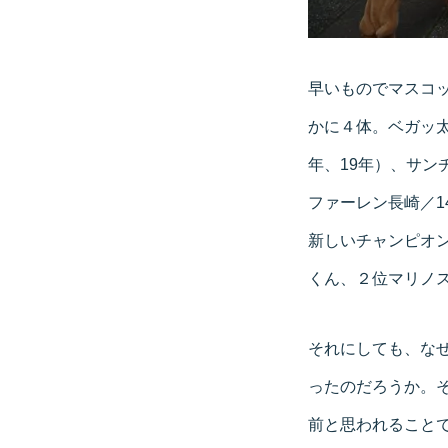
早いものでマスコ
かに４体。ベガッ太
年、19年）、サン
ファーレン長崎／
新しいチャンピオ
くん、２位マリノ
それにしても、な
ったのだろうか。
前と思われること