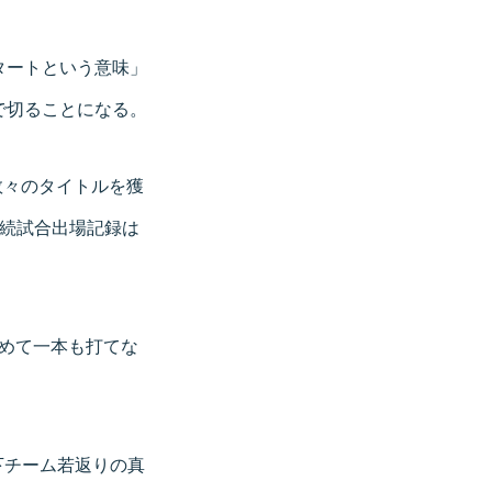
タートという意味」
で切ることになる。
数々のタイトルを獲
連続試合出場記録は
初めて一本も打てな
下チーム若返りの真