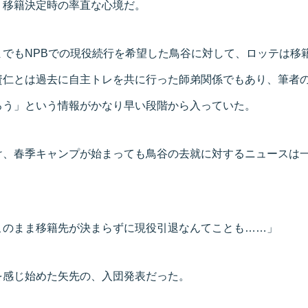
、移籍決定時の率直な心境だ。
までもNPBでの現役続行を希望した鳥谷に対して、ロッテは移
資仁とは過去に自主トレを共に行った師弟関係でもあり、筆者
ろう」という情報がかなり早い段階から入っていた。
け、春季キャンプが始まっても鳥谷の去就に対するニュースは
このまま移籍先が決まらずに現役引退なんてことも……」
を感じ始めた矢先の、入団発表だった。