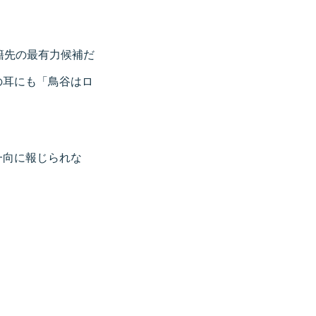
籍先の最有力候補だ
の耳にも「鳥谷はロ
一向に報じられな