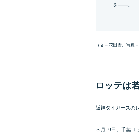
を――。
（文＝花田雪、写真＝Get
ロッテは
阪神タイガースの
３月10日、千葉