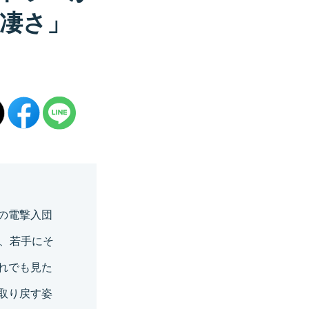
凄さ」
の電撃入団
、若手にそ
れでも見た
取り戻す姿