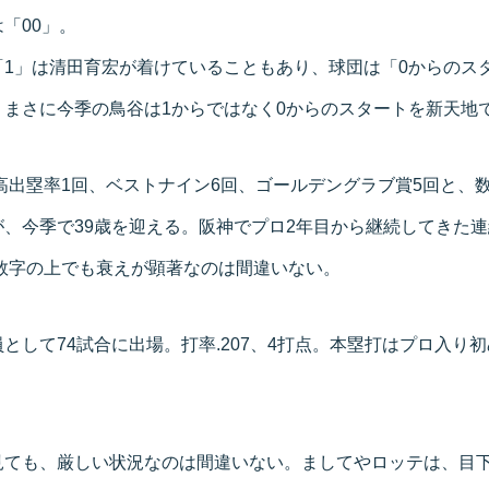
「00」。
「1」は清田育宏が着けていることもあり、球団は「0からのス
、まさに今季の鳥谷は1からではなく0からのスタートを新天地
最高出塁率1回、ベストナイン6回、ゴールデングラブ賞5回と、
、今季で39歳を迎える。阪神でプロ2年目から継続してきた
、数字の上でも衰えが顕著なのは間違いない。
として74試合に出場。打率.207、4打点。本塁打はプロ入り
見ても、厳しい状況なのは間違いない。ましてやロッテは、目