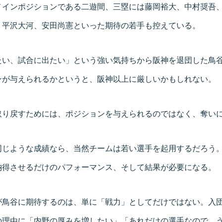
メインポジションである二遊間、三塁には藤岡裕大、中村奨吾
、平沢大河、安田尚憲といった期待の若手も控えている。
たい、試合に出たい」という強い気持ちから阪神を退団した鳥
ンが与えられるかというと、阪神以上に厳しいかもしれない。
取り戻すためには、ポジションを与えられるのではなく、奪い
同じような成績なら、当然チームは若い選手を起用するだろう
納得させるだけのパフォーマンス、そして結果が必要になる。
が鳥谷に期待するのは、単に「戦力」としてだけではない。入
の理由に「内野の厚みを増したい」「あれだけの選手なので、