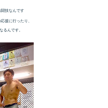
格闘技なんです
の応援に行ったり、
になるんです。