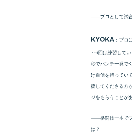
――プロとして試合
KYOKA
：プロ
～6回は練習して
秒でパンチ一発で
け自信を持ってい
援してくださる方
ジをもらうことが
――格闘技一本でプ
は？