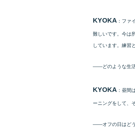
KYOKA
：ファ
難しいです。今は所
しています。練習
――どのような生
KYOKA
：昼間
ーニングをして、
――オフの日はど