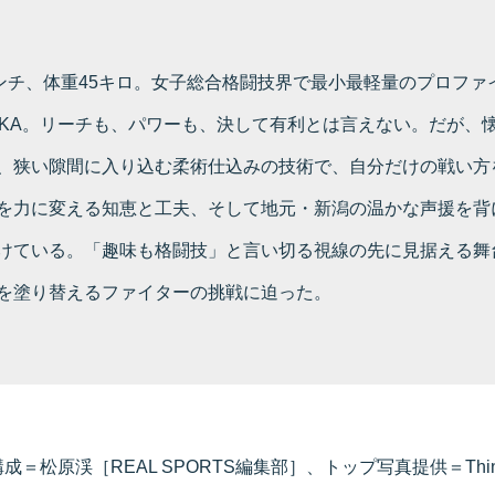
センチ、体重45キロ。女子総合格闘技界で最小最軽量のプロファ
OKA。リーチも、パワーも、決して有利とは言えない。だが、
、狭い隙間に入り込む柔術仕込みの技術で、自分だけの戦い方
を力に変える知恵と工夫、そして地元・新潟の温かな声援を背
けている。「趣味も格闘技」と言い切る視線の先に見据える
を塗り替えるファイターの挑戦に迫った。
＝松原渓［REAL SPORTS編集部］、トップ写真提供＝Thi