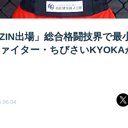
IZIN出場」総合格闘技界で最
ァイター・ちびさいKYOKA
.06.04