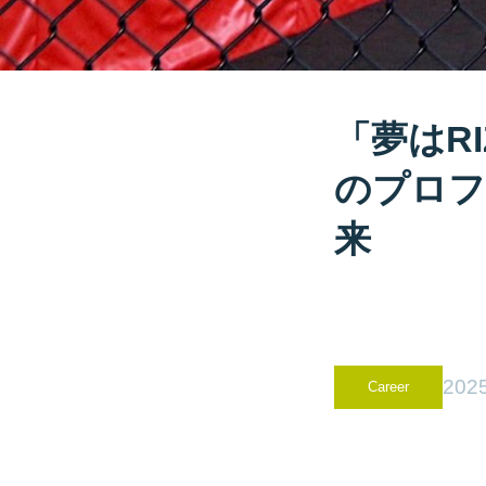
「夢はR
のプロフ
来
2025
Career