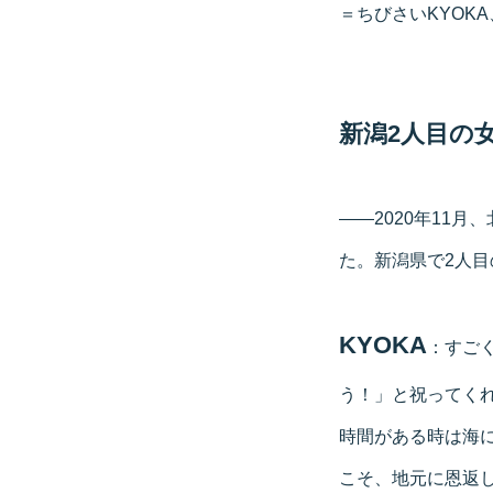
＝ちびさいKYOKA
新潟2人目の
――2020年11
た。新潟県で2人
KYOKA
：すご
う！」と祝ってく
時間がある時は海
こそ、地元に恩返