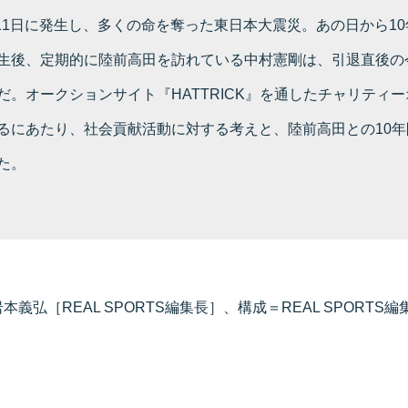
3月11日に発生し、多くの命を奪った東日本大震災。あの日から1
生後、定期的に陸前高田を訪れている中村憲剛は、引退直後の
だ。オークションサイト『HATTRICK』を通したチャリティ
るにあたり、社会貢献活動に対する考えと、陸前高田との10年
た。
義弘［REAL SPORTS編集長］、構成＝REAL SPORTS編集