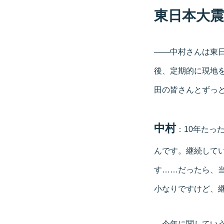
東日本大震
――中村さんは東
後、定期的に現地を
田の皆さんとずっ
中村
：10年たっ
んです。継続して
す……だったら、
小なりですけど、
今年に関していう