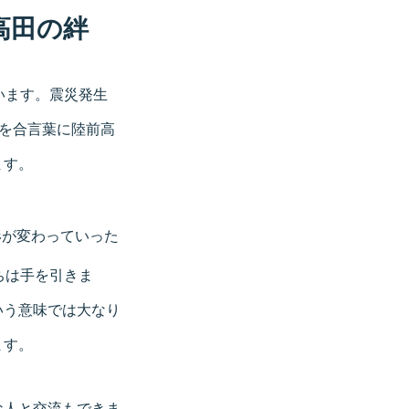
高田の絆
います。震災発生
”を合言葉に陸前高
ます。
形が変わっていった
ちは手を引きま
いう意味では大なり
ます。
な人と交流もできま