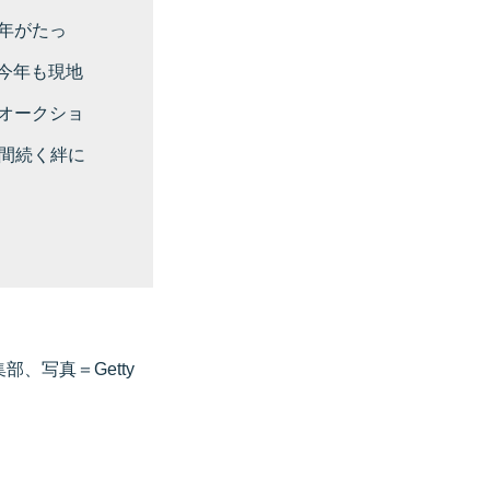
0年がたっ
今年も現地
ーオークショ
間続く絆に
部、写真＝Getty