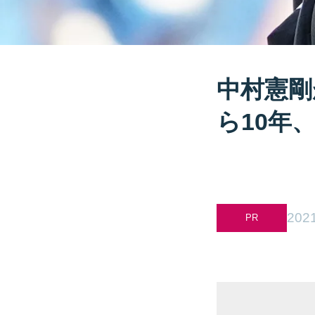
中村憲剛
ら10年
2021
PR