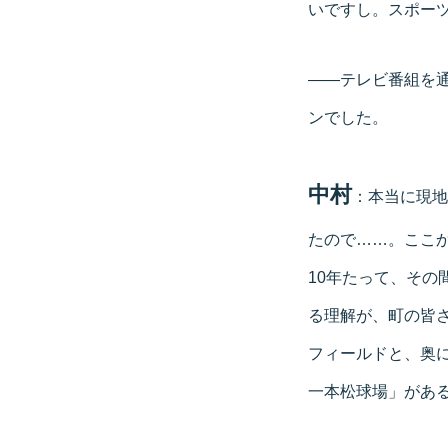
いですし。スポー
――テレビ番組を
ンでした。
中村
：本当に現地
たので……。ここ
10年たって、そ
る理解が、町の皆
フィールドと、奥
一本松球場」があ