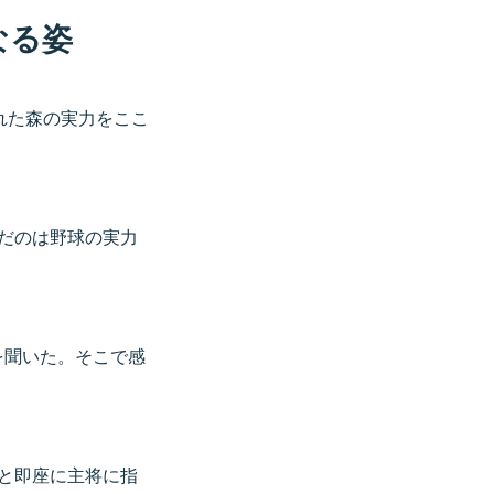
なる姿
れた森の実力をここ
だのは野球の実力
を聞いた。そこで感
。
と即座に主将に指