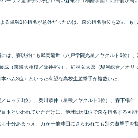
ンバーワン遊撃手の呼び声高い森敬斗（桐蔭学園）の評価が高
による単独1位指名が意外だったのは、森の指名順位を2位、も
補には、森以外にも武岡龍世（八戸学院光星／ヤクルト6位）、
藤成（東海大相模／阪神4位）、紅林弘太郎（駿河総合／オリ
日本ハム3位）といった有望な高校生遊撃手が複数いた。
／ロッテ1位）、奥川恭伸（星稜／ヤクルト1位）、森下暢仁
が目玉といわれていただけに、他球団が1位で森を指名する可能
性も十分あるうえ、万が一他球団にさらわれても別の遊撃手を