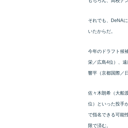
もちろん、高校ナ
それでも、DeNA
いたからだ。
今年のドラフト候
栄／広島4位）、遠
響平（京都国際／
佐々木朗希（大船渡
位）といった投手
で指名できる可能
限で済む。