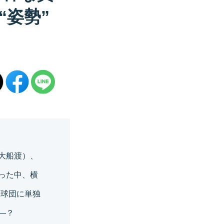
“姿勢”
大船渡）、
った中、横
。球団に単独
―？