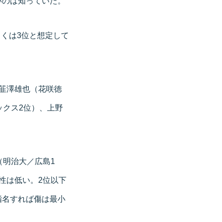
いのは知っていた。
しくは3位と想定して
韮澤雄也（花咲徳
ックス2位）、上野
（明治大／広島1
性は低い。2位以下
指名すれば傷は最小