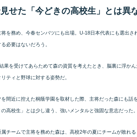
で見せた「今どきの高校生」とは異
将を務め、今春センバツにも出場。U-18日本代表にも選出さ
する必要はないだろう。
う結果を受けてあらためて森の資質を考えたとき、脳裏に浮かん
タリティと野球に対する姿勢だ。
ツを間近に控えた桐蔭学園を取材した際、主将だった森にも話
きの高校生」とは少し違う、強いメンタルと強固な意志だった
所属チームで主将を務めた森は、高校2年の夏にチームが敗れる