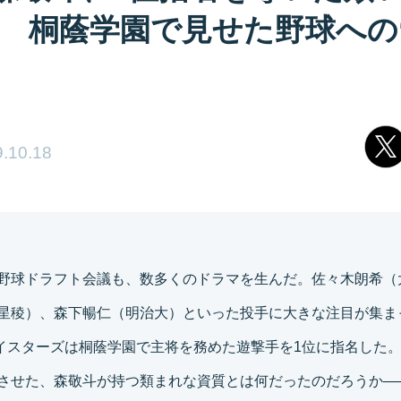
 桐蔭学園で見せた野球への
.10.18
野球ドラフト会議も、数多くのドラマを生んだ。佐々木朗希（
星稜）、森下暢仁（明治大）といった投手に大きな注目が集ま
ベイスターズは桐蔭学園で主将を務めた遊撃手を1位に指名した
させた、森敬斗が持つ類まれな資質とは何だったのだろうか―