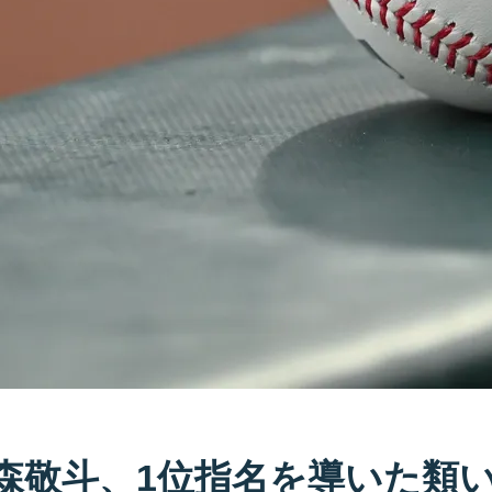
・森敬斗、1位指名を導いた類