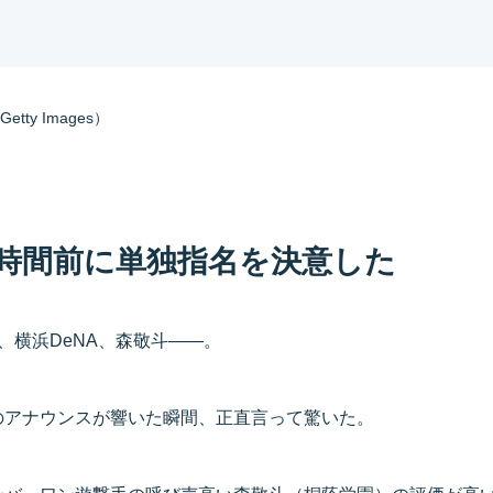
ty Images）
時間前に単独指名を決意した
、横浜DeNA、森敬斗――。
のアナウンスが響いた瞬間、正直言って驚いた。