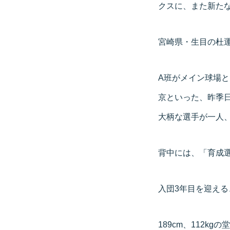
クスに、また新た
宮崎県・生目の杜
A班がメイン球場
京といった、昨季
大柄な選手が一人
背中には、「育成選
入団3年目を迎え
189cm、112