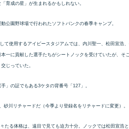
な「育成の星」が生まれるかもしれない。
運動公園野球場で行われたソフトバンクの春季キャンプ。
として使用するアイビースタジアムでは、内川聖一、松田宣浩、
日本一に貢献した選手たちがシートノックを受けていたが、そ
、交じっていた。
手」の証でもある3ケタの背番号「127」。
る、砂川リチャードだ（今季より登録名をリチャードに変更）。
kgの堂々たる体格は、遠目で見ても迫力十分。ノックでは松田宣浩