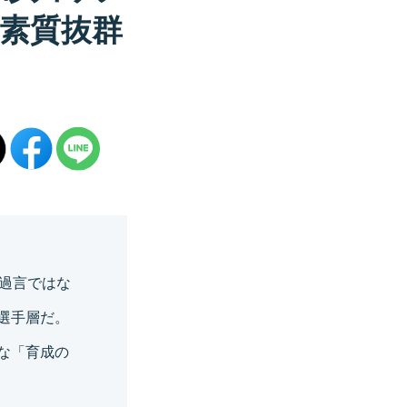
素質抜群
過言ではな
選手層だ。
な「育成の