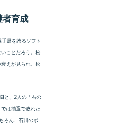
継者育成
選手層を誇るソフト
ないことだろう。松
や衰えが見られ、松
。
大樹と、2人の「右の
トでは抽選で敗れた
ちろん、石川のポ