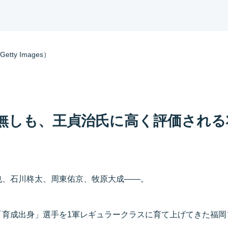
ty Images）
無しも、王貞治氏に高く評価される
也、石川柊太、周東佑京、牧原大成――。
「育成出身」選手を1軍レギュラークラスに育て上げてきた福岡