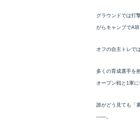
グラウンドでは打
がらキャンプでA
オフの自主トレで
多くの育成選手を
オープン戦と1軍
誰がどう見ても「
――。