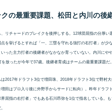
ンクの最重要課題、松田と内川の後
も、リチャードのブレイクを後押しする。12球団屈指の分厚い
弱点を挙げるとすれば「一、三塁を守れる強打の右打者」が少
といった主力打者の後継者がなかなか育っていない。内川にや
打を放ったが今年で37歳。後継者育成はチームの最重要課題だ
は2017年ドラフト3位で増田珠、2018年ドラフト3位で野村
※増田はプロ入り後に外野手からサードに転向）。昨年ドラフ
球界屈指の右打者」でもある石川昂弥を1位で指名している。も
だ。