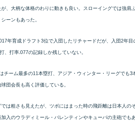
たが、大柄な体格のわりに動きも良い。スローイングでは強肩
くシーンもあった。
017年育成ドラフト3位で入団したリチャードだが、入団2年目
安打、打率.077の記録しか残していない。
はチーム最多の11本塁打、アジア・ウィンター・リーグでも3
治球団会長も高く評価している。
グでは粗さも見えたが、ツボにはまった時の飛距離は日本人の
新加入のウラディミール・バレンティンやキューバの主砲でも