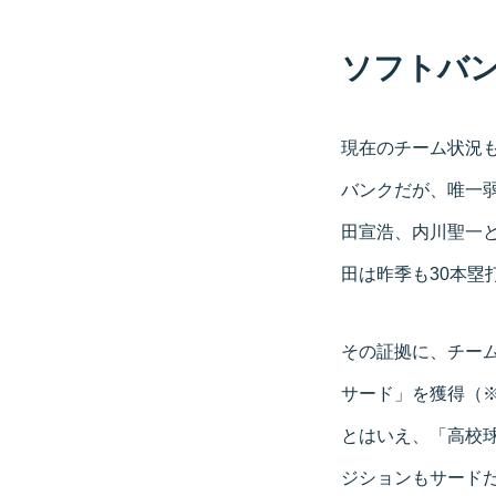
ソフトバ
現在のチーム状況
バンクだが、唯一
田宣浩、内川聖一
田は昨季も30本塁
その証拠に、チーム
サード」を獲得（
とはいえ、「高校
ジションもサード