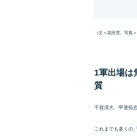
（文＝花田雪、写真＝Get
1軍出場は
質
千賀滉大、甲斐拓
これまでも多くの