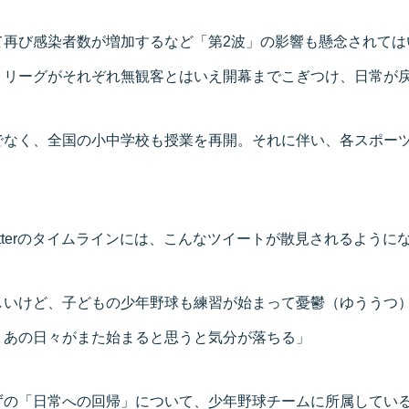
て再び感染者数が増加するなど「第2波」の影響も懸念されては
Ｊリーグがそれぞれ無観客とはいえ開幕までこぎつけ、日常が
でなく、全国の小中学校も授業を再開。それに伴い、各スポー
。
itterのタイムラインには、こんなツイートが散見されるように
しいけど、子どもの少年野球も練習が始まって憂鬱（ゆううつ
、あの日々がまた始まると思うと気分が落ちる」
ずの「日常への回帰」について、少年野球チームに所属してい