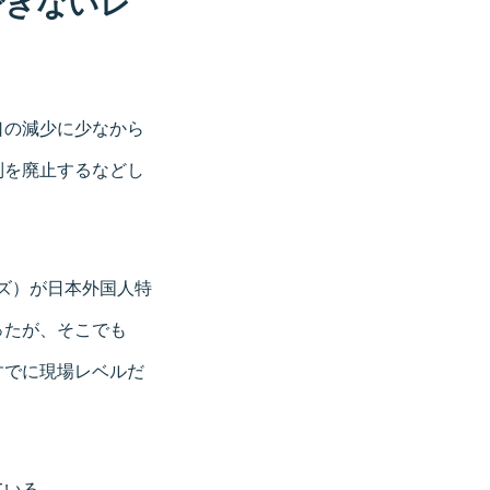
できないレ
口の減少に少なから
制を廃止するなどし
イズ）が日本外国人特
ったが、そこでも
すでに現場レベルだ
ている。