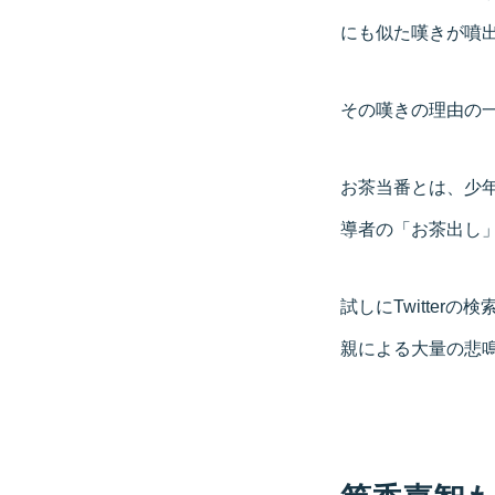
にも似た嘆きが噴
その嘆きの理由の
お茶当番とは、少
導者の「お茶出し
試しにTwitte
親による大量の悲