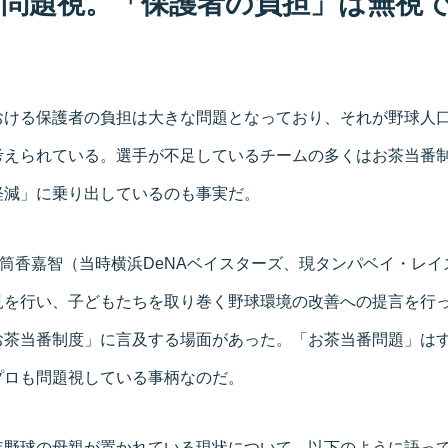
も問題視。「保護者の負担」は無視
おける保護者の負担は大きな問題となっており、それが野球人
考えられている。選手が不足しているチームの多くはお茶当番
軽減」に乗り出しているのも事実だ。
は筒香嘉智（当時横浜DeNAベイスターズ、現タンパベイ・レ
見を行い、子どもたちを取り巻く野球環境の改善への提言を行
お茶当番制度」に言及する場面があった。「お茶当番問題」は
プロも問題視している事柄なのだ。
年野球の母親が置かれている現状について、以下のように語っ