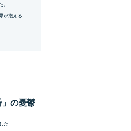
た。
界が抱える
番」の憂鬱
した。