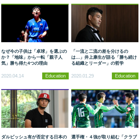
なぜ今の子供は「卓球」を選ぶの
「一流と二流の差を分けるの
か？「地味」から一転「親子人
は…」井上康生が語る「勝ち続け
気」勝ち得た4つの理由
る組織とリーダー」の哲学
2020.04.14
Education
2020.01.29
Education
ダルビッシュ有が否定する日本の
選手権・４強が取り組む「クラブ