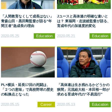
「人間教育なくして成長はない」
Jユースと高体連の明確な違いと
青森山田・黒田剛監督が語る“年
は？ 東福岡・志波総監督が語る、
間王者”急成長の理由
育成年代の加速度的変化
2020.05.25
Education
2020.05.21
Education
PL×横浜・延長17回の死闘は、
「高体連は生き残れるかどうかの
「２つの意味」で高校野球の歴史
狭間」元流経大柏・本田裕一郎が
の転換点となった
求める育成年代の“不易流行”
2020.05.15
Career
2020.05.13
Education