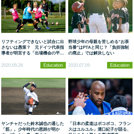
リフティングできないと試合に出
野球少年の母親を苦しめる“お茶
さないは愚策？ 元ドイツ代表指
当番”はPTAと同じ？「負担強制
導者が明言する「出場機会の平
の廃止」では解決しない
等」の重要性
2020.09.28
Education
2020.07.09
Education
ヤンチャだった鈴木誠也の通した
「日本の柔道はボコボコ、フラン
「筋」。少年時代の恩師が明か
スはユルユル」溝口紀子が語る、