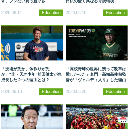
す、ブレない真っ直ぐさ
日仏の全く異なる育成環境
2020.06.11
Education
2020.06.10
Education
「技術が先か、体作りが先
「高校野球の世界に残って改革は
か」“非・天才少年”前田健太が急
難しかった」名門・高知高校前監
成長した２つの理由とは？
督が「ヴェルディ入り」した理由
2020.06.10
Education
2020.05.25
Education