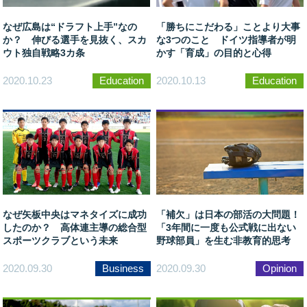
なぜ広島は“ドラフト上手”なの
「勝ちにこだわる」ことより大事
か？ 伸びる選手を見抜く、スカ
な3つのこと ドイツ指導者が明
ウト独自戦略3カ条
かす「育成」の目的と心得
2020.10.23
Education
2020.10.13
Education
なぜ矢板中央はマネタイズに成功
「補欠」は日本の部活の大問題！
したのか？ 高体連主導の総合型
「3年間に一度も公式戦に出ない
スポーツクラブという未来
野球部員」を生む非教育的思考
2020.09.30
Business
2020.09.30
Opinion