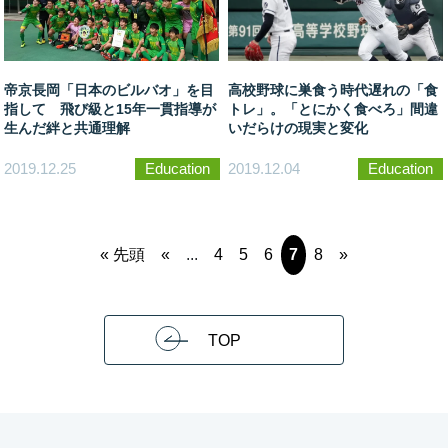
帝京長岡「日本のビルバオ」を目
高校野球に巣食う時代遅れの「食
指して 飛び級と15年一貫指導が
トレ」。「とにかく食べろ」間違
生んだ絆と共通理解
いだらけの現実と変化
2019.12.25
Education
2019.12.04
Education
« 先頭
«
...
4
5
6
7
8
»
TOP