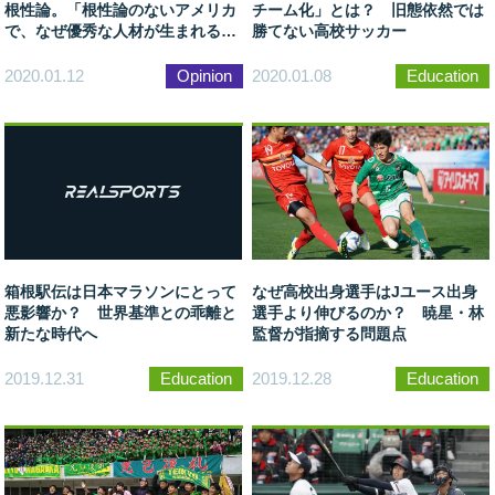
根性論。「根性論のないアメリカ
チーム化」とは？ 旧態依然では
で、なぜ優秀な人材が生まれるの
勝てない高校サッカー
か」
2020.01.12
Opinion
2020.01.08
Education
箱根駅伝は日本マラソンにとって
なぜ高校出身選手はJユース出身
悪影響か？ 世界基準との乖離と
選手より伸びるのか？ 暁星・林
新たな時代へ
監督が指摘する問題点
2019.12.31
Education
2019.12.28
Education