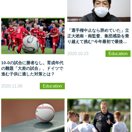
「選手権中止なら辞めていた」立
正大淞南・南監督、集団感染を乗
り越えて挑む“今年最初で最後の
舞台”
2020.10.23
Education
10-0の試合に勝者なし。育成年代
の難題「大差の試合」、ドイツで
進む子供に適した対策とは？
2020.11.06
Education