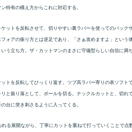
マン特有の構え方からこれに対応する。
ラケットを反転させて、切りやすい裏ラバーを使ってのバック
はフォアの振り方とは逆足であり、「さぁ攻めますよ」という
という立ち方。ザ・カットマンのまさに守備型らしい自信に満
ケットを反転してひっくり返す。ツブ高ラバー寄りの表ソフトで
チリと振り落として、ボールを切る。ナックルカットと、切れ
手の台に突き刺さるように入ってくる。
奪われる展開ながら、丁寧にカットを重ねて打っていくことで点