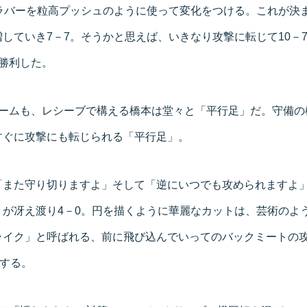
ラバーを粒高プッシュのように使って変化をつける。これが決ま
していき7－7。そうかと思えば、いきなり攻撃に転じて10－7
勝利した。
ゲームも、レシーブで構える橋本は堂々と「平行足」だ。守備の
すぐに攻撃にも転じられる「平行足」。
「また守り切りますよ」そして「逆にいつでも攻められますよ
が冴え渡り4－0。円を描くように華麗なカットは、芸術のよう
ライク」と呼ばれる、前に飛び込んでいってのバックミートの
利する。