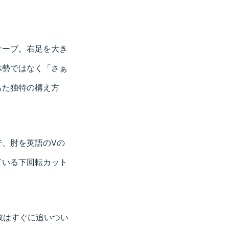
サーブ。右足を大き
体勢ではなく「さぁ
ちた独特の構え方
、肘を英語のVの
ている下回転カット
数はすぐに追いつい