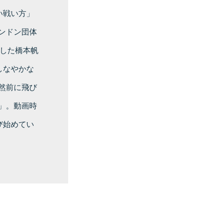
い戦い方」
ンドン団体
倒した橋本帆
しなやかな
然前に飛び
」。動画時
び始めてい