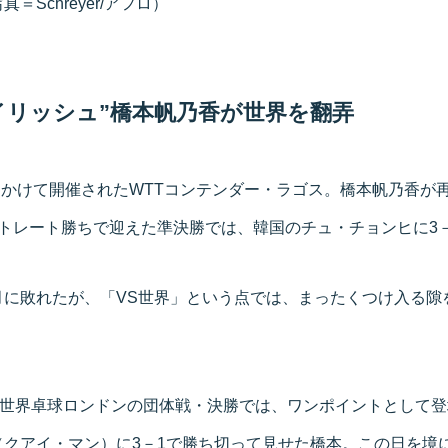
＝Schreyer/アフロ）
イリッシュ”橋本帆乃香が世界を翻弄
日にかけて開催されたWTTコンテンダー・ラゴス。橋本帆乃香が
トレート勝ちで迎えた準決勝では、韓国のチュ・チョンヒに3
月に敗れたが、「VS世界」という点では、まったくつけ入る隙
た世界卓球ロンドンの団体戦・決勝では、ワンポイントとして
（クアイ・マン）に3－1で勝ち切って見せた橋本。この日を境