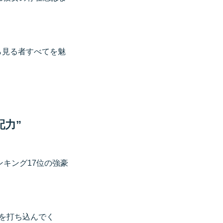
ら見る者すべてを魅
配力”
キング17位の強豪
を打ち込んでく