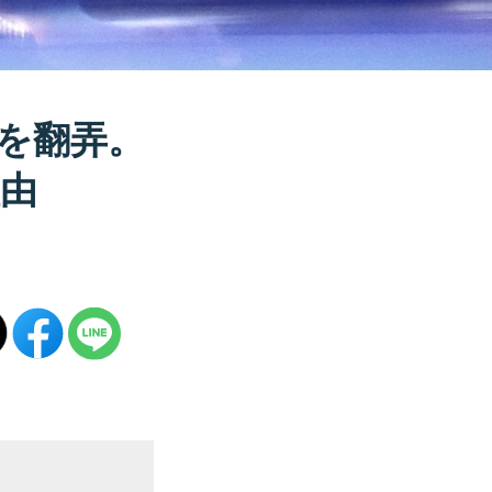
を翻弄。
由