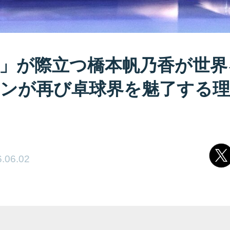
」が際立つ橋本帆乃香が世界
ンが再び卓球界を魅了する理
.06.02