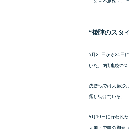
（文＝本島修司、写真
“後陣のスタ
5月21日から24
びた。4戦連続のス
決勝戦では大藤沙
露し続けている。
5月10日に行われ
大国・中国の蒯曼