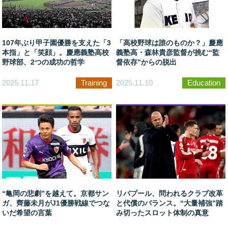
107年ぶり甲子園優勝を支えた「3
「高校野球は誰のものか？」慶應
本指」と「笑顔」。慶應義塾高校
義塾高・森林貴彦監督が挑む“監
野球部、2つの成功の哲学
督依存”からの脱出
2025.11.17
Training
2025.11.10
Education
“亀岡の悲劇”を越えて。京都サン
リバプール、問われるクラブ改革
ガ、齊藤未月がJ1優勝戦線でつな
と代償のバランス。“大量補強”踏
いだ希望の言葉
み切ったスロット体制の真意