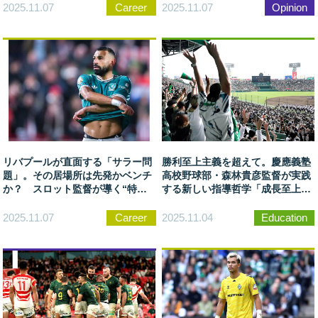
2025.11.07
Career
2025.11.07
Opinion
リバプールが直面する「サラー問
勝利至上主義を超えて。慶應義塾
題」。その居場所は先発かベンチ
高校野球部・森林貴彦監督が実践
か？ スロット監督が導く“特別
する新しい指導哲学「成長至上主
な存在”
義」
2025.11.07
Career
2025.11.04
Education