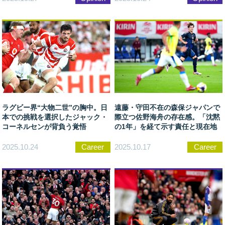
ラグビー界“大物二世”の胸中。日
遠藤・守田不在の森保ジャパンで
本での挑戦を選択したジャック・
際立つ佐野海舟の存在感。「沈黙
コーネルセンが背負う覚悟
の1年」を経て示す責任と現在地
2025.10.24
Career
2025.10.17
Career