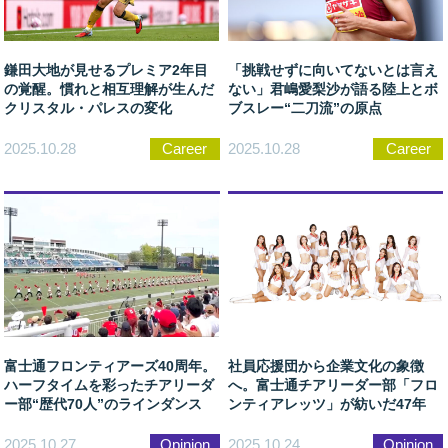
鎌田大地が見せるプレミア2年目
「挑戦せずに向いてないとは言え
の覚醒。慣れと相互理解が生んだ
ない」君嶋愛梨沙が語る陸上とボ
クリスタル・パレスの変化
ブスレー“二刀流”の原点
2025.10.28
Career
2025.10.28
Career
富士通フロンティアーズ40周年。
社員応援団から企業文化の象徴
ハーフタイムを彩ったチアリーダ
へ。富士通チアリーダー部「フロ
ー部“歴代70人”のラインダンス
ンティアレッツ」が紡いだ47年
2025.10.27
Opinion
2025.10.24
Opinion