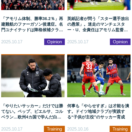
「アモリム体制、勝率36.2％」再
英紙記者が問う「スター選手放出
建難航のファーガソン後遺症。名
の愚策」。迷走のマンチェスタ
門ユナイテッドは降格候補クラブ
ー・U、全責任はアモリム監督に
なのか？
あるのか？
2025.10.17
Opinion
2025.10.17
Opinion
「やりたいサッカー」だけでは勝
何事も「やらせすぎ」は才能を潰
てない。ペップ、ビエルサ、コル
す。ドイツ地域クラブが実践す
ベラン…欧州4カ国で学んだ白石
る“子供が主役”のサッカー育成
尚久の指導哲学
2025.10.17
Training
2025.10.16
Training