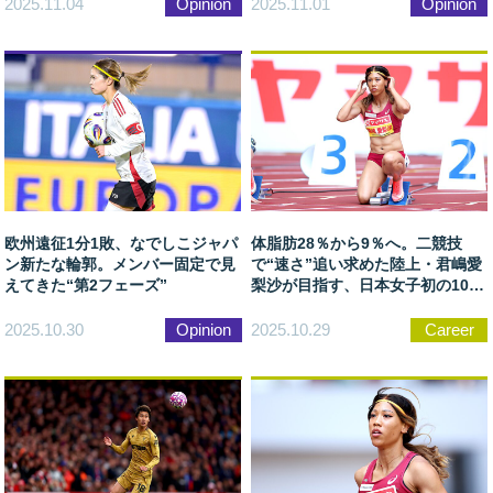
2025.11.04
Opinion
2025.11.01
Opinion
欧州遠征1分1敗、なでしこジャパ
体脂肪28％から9％へ。二競技
ン新たな輪郭。メンバー固定で見
で“速さ”追い求めた陸上・君嶋愛
えてきた“第2フェーズ”
梨沙が目指す、日本女子初の10秒
台
2025.10.30
Opinion
2025.10.29
Career