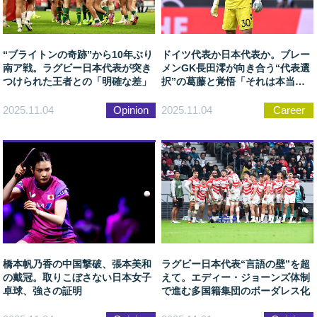
“ブライトンの奇跡”から10年ぶり
ドイツ代表か日本代表か。ブレー
南ア戦。ラグビー日本代表が突き
メンGK長田澪が向き合う“代表選
つけられた王者との「明確な差」
択”の葛藤と覚悟「それは本当に
難しい」
2025.11.04
Opinion
2025.11.04
Career
橋本帆乃香の中国撃破、張本美和
ラグビー日本代表“言語の壁”を超
の戴冠。取りこぼさない日本女子
えて。エディー・ジョーンズ体制
卓球、強さの証明
で進む多国籍集団のボーダレス化