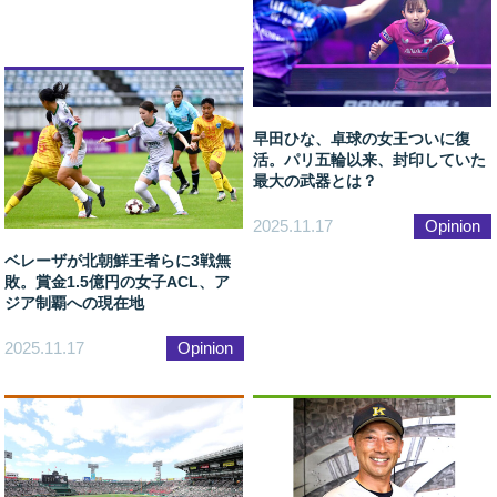
早田ひな、卓球の女王ついに復
活。パリ五輪以来、封印していた
最大の武器とは？
2025.11.17
Opinion
ベレーザが北朝鮮王者らに3戦無
敗。賞金1.5億円の女子ACL、ア
ジア制覇への現在地
2025.11.17
Opinion