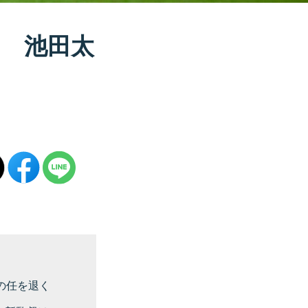
 池田太
の任を退く