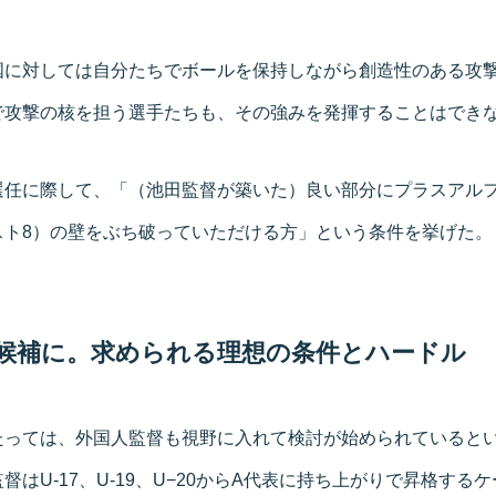
国に対しては自分たちでボールを保持しながら創造性のある攻
で攻撃の核を担う選手たちも、その強みを発揮することはでき
選任に際して、「（池田監督が築いた）良い部分にプラスアル
スト8）の壁をぶち破っていただける方」という条件を挙げた。
候補に。求められる理想の条件とハードル
たっては、外国人監督も視野に入れて検討が始められていると
督はU-17、U-19、U−20からA代表に持ち上がりで昇格する