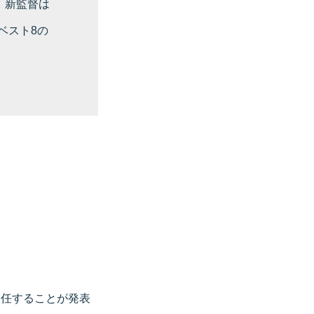
、新監督は
ベスト8の
退任することが発表