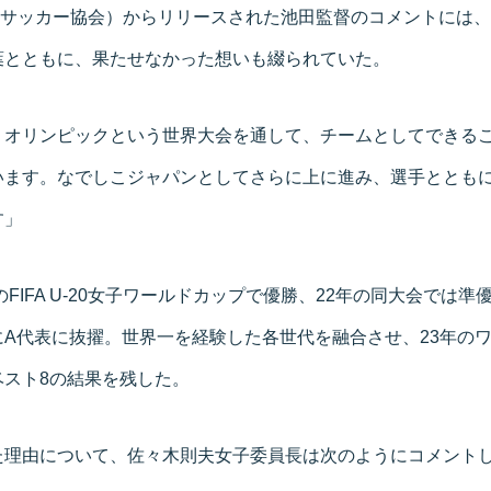
本サッカー協会）からリリースされた池田監督のコメントには、
葉とともに、果たせなかった想いも綴られていた。
、オリンピックという世界大会を通して、チームとしてできる
います。なでしこジャパンとしてさらに上に進み、選手ととも
す」
のFIFA U-20女子ワールドカップで優勝、22年の同大会では
A代表に抜擢。世界一を経験した各世代を融合させ、23年のワ
ベスト8の結果を残した。
た理由について、佐々木則夫女子委員長は次のようにコメント