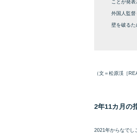
ことが発表
外国人監督
壁を破るた
（文＝松原渓［REA
2年11カ月の
2021年からなで