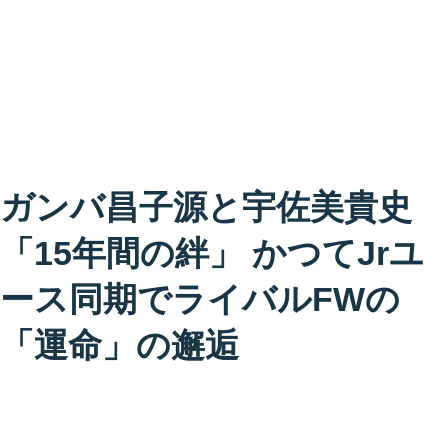
ガンバ昌子源と宇佐美貴史
「15年間の絆」 かつてJrユ
ース同期でライバルFWの
「運命」の邂逅