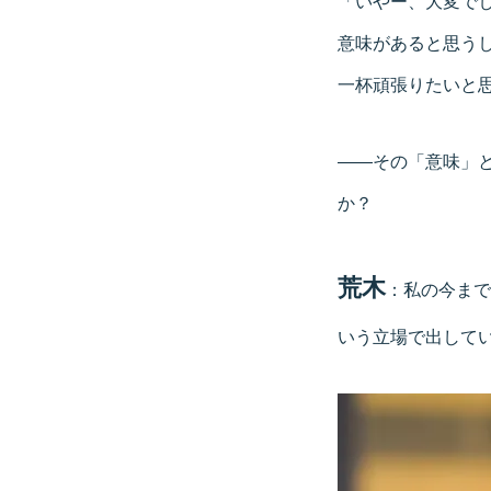
「いやー、大変で
意味があると思う
一杯頑張りたいと
——その「意味」
か？
荒木
：私の今まで
いう立場で出して