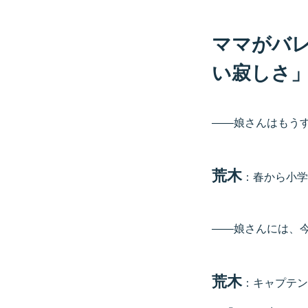
ママがバ
い寂しさ
——娘さんはもう
荒木
：春から小学
——娘さんには、
荒木
：キャプテン