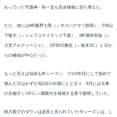
わっていた守護神・朴一圭も完全移籍に切り替えた。
ただ、他にはMF飯野七聖（←ザスパクサツ群馬）、FW山
下敬大（←ジェフユナイテッド千葉）、MF酒井宣福（←
大宮アルディージャ）、DF田代雅也（←栃木SC）とJ2か
らの補強が中心だった。
もっと言えば仙頭も昨シーズン、プロ4年目にして初めて
挑んだJ1はわずか3試合の出場にとどまり、9月には古巣
の京都サンガF.C.へ期限付き移籍する形で復帰していた。
戦力面でのダウンは必至と見られていた今シーズンは、し