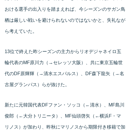
おける選手の出入りを踏まえれば、今シーズンのサガン鳥
栖は厳しい戦いを避けられないのではないかと、失礼なが
ら考えていた。
13位で終えた昨シーズンの主力からリオデジャネイロ五
輪代表のMF原川力（→セレッソ大阪）、共に東京五輪世
代のDF原輝輝（→清水エスパルス）、DF森下龍矢（→名
古屋グランパス）らが抜けた。
新たに元韓国代表DFファン・ソッコ（←清水）、MF島川
俊郎（←大分トリニータ）、MF仙頭啓矢（←横浜F・マ
リノス）が加わり、昨秋にマリノスから期限付き移籍で加