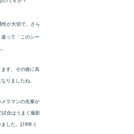
るのですか
？
感性が大切で、さら
と違って「このシー
ん。
ります。その後に高
になりましたね。
カメラマンの先輩が
で試合はうまく撮影
ました。計8年く