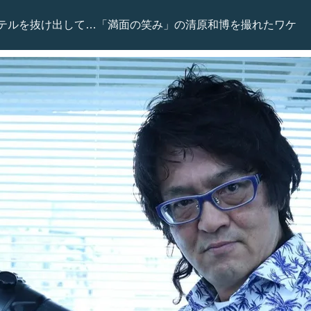
テルを抜け出して…「満面の笑み」の清原和博を撮れたワケ