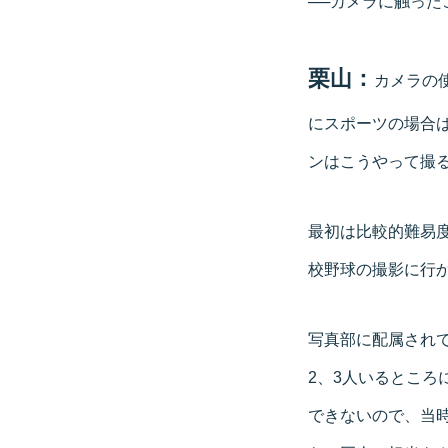
──カメラに触っ
栗山：
カメラの
にスポーツの場合
ンはこうやって撮
最初は比較的難易
校野球の撮影に行
写真部に配属され
2、3人いるとこ
できないので、当