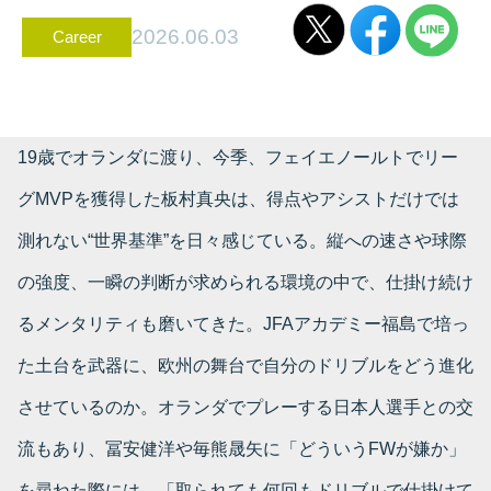
2026.06.03
Career
19歳でオランダに渡り、今季、フェイエノールトでリー
グMVPを獲得した板村真央は、得点やアシストだけでは
測れない“世界基準”を日々感じている。縦への速さや球際
の強度、一瞬の判断が求められる環境の中で、仕掛け続け
るメンタリティも磨いてきた。JFAアカデミー福島で培っ
た土台を武器に、欧州の舞台で自分のドリブルをどう進化
させているのか。オランダでプレーする日本人選手との交
流もあり、冨安健洋や毎熊晟矢に「どういうFWが嫌か」
を尋ねた際には、「取られても何回もドリブルで仕掛けて