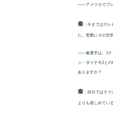
――アメリカでプ
秦
：今まではテレ
た。実際にその空
――秦選手は、J
ン・ダイナモ2との
ありますか？
秦
：自分ではそう
よりも楽しめてい