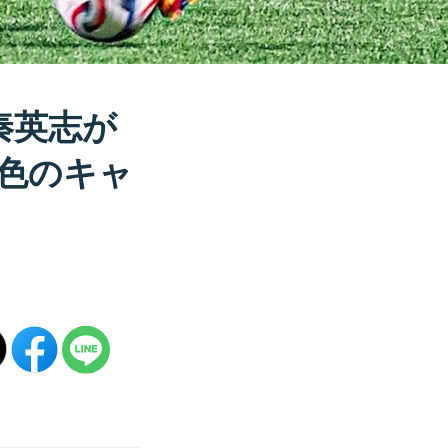
秦英志が
色のキャ