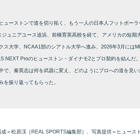
ヒューストンで道を切り拓く、もう一人の日本人フットボーラ
スジュニアユース追浜、前橋育英高校を経て、アメリカの短期
クス大学、NCAA1部のシアトル大学へ進み、2026年3月にはM
S NEXT Proのヒューストン・ダイナモ2とプロ契約を結んだ
中で、秦英志は何を武器に変え、どのようにプロへの道を見い
みを振り返ってもらった。
成＝松原渓［REAL SPORTS編集部］、写真提供＝ヒュース