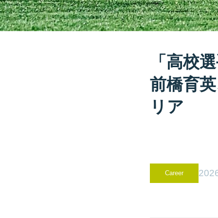
「高校選
前橋育英
リア
2026
Career