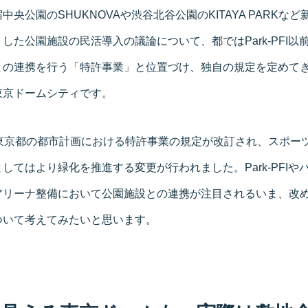
央公園のSHUKNOVAや渋谷北谷公園のKITAYA PARKな
した公園施設の民活導入の議論について、都ではPark-PFI以
との連携を行う「特許事業」と位置づけ、独自の規定を定めて
東京ドームシティです。
ら東京都の都市計画における特許事業の規定が改訂され、スポー
してはより緑化を推進する変更が行われました。Park-PFIや
アリーナ整備において公園施設との連携が注目されるいま、改
ついて考えてみたいと思います。