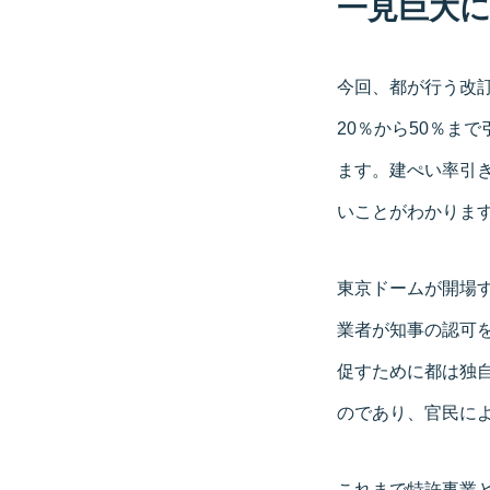
一見巨大に
今回、都が行う改
20％から50％ま
ます。建ぺい率引
いことがわかりま
東京ドームが開場す
業者が知事の認可
促すために都は独
のであり、官民に
これまで特許事業