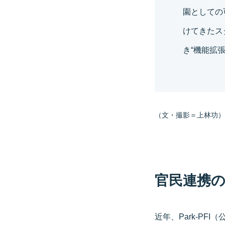
園としての
けてきたス
き“機能拡
（文・撮影＝上林功）
官民連携
近年、Park-P