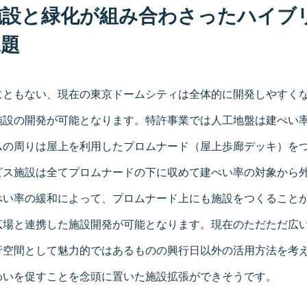
施設と緑化が組み合わさったハイブ
課題
にともない、現在の東京ドームシティは全体的に開発しやすく
施設の開発が可能となります。特許事業では人工地盤は建ぺい
ムの周りは屋上を利用したプロムナード（屋上歩廊デッキ）を
ビス施設は全てプロムナードの下に収めて建ぺい率の対象から
ぺい率の緩和によって、プロムナード上にも施設をつくること
広場と連携した施設開発が可能となります。現在のただただ広
行空間として魅力的ではあるものの興行日以外の活用方法を考
わいを促すことを念頭に置いた施設拡張ができそうです。