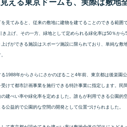
見える東京ドームも、実際は敷地全体
訂を見てみると、従来の敷地に建物を建てることのできる範囲
で引き上げ、その一方、緑地として定められる緑化率は50％から
き上げができる施設はスポーツ施設に限られており、単純な敷
す。
る1988年からさらにさかのぼること4年前、東京都は後楽園
を受けて都市計画事業を施行できる特許事業に指定します。民
自の建ぺい率や緑化率を定めました。誰もが利用できる公園的
よる公益的で公園的な空間の開発として位置づけられました。
として東京都が認めてきた建ぺい率は敷地全体の20％にとどま