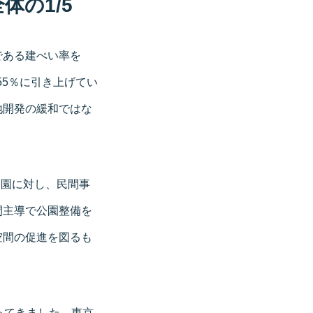
の1/5
である建ぺい率を
55％に引き上げてい
地開発の緩和ではな
公園に対し、民間事
間主導で公園整備を
空間の促進を図るも
ってきました。東京