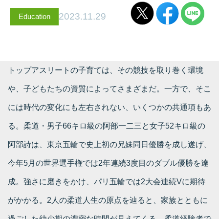
2023.11.29
Education
トップアスリートの子育ては、その競技を取り巻く環境
や、子どもたちの資質によってさまざまだ。一方で、そこ
には時代の変化にも左右されない、いくつかの共通項もあ
る。柔道・男子66キロ級の阿部一二三と女子52キロ級の
阿部詩は、東京五輪で史上初の兄妹同日優勝を成し遂げ、
今年5月の世界選手権では2年連続3度目のダブル優勝を達
成。強さに磨きをかけ、パリ五輪では2大会連続Vに期待
がかかる。2人の柔道人生の原点を辿ると、家族とともに
過ごした幼少期の濃密な時間が見えてくる。柔道経験者で