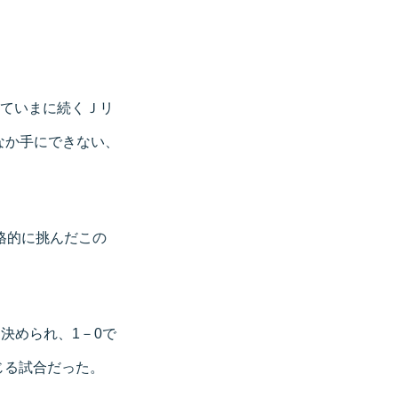
っていまに続くＪリ
なか手にできない、
格的に挑んだこの
決められ、1－0で
じる試合だった。