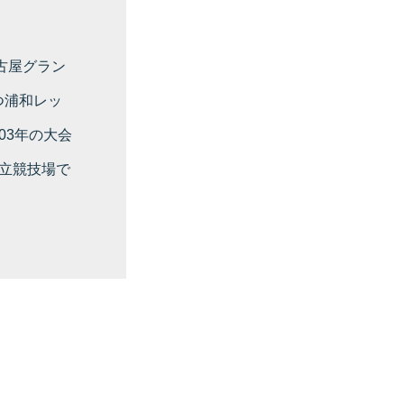
古屋グラン
つ浦和レッ
03年の大会
立競技場で
。