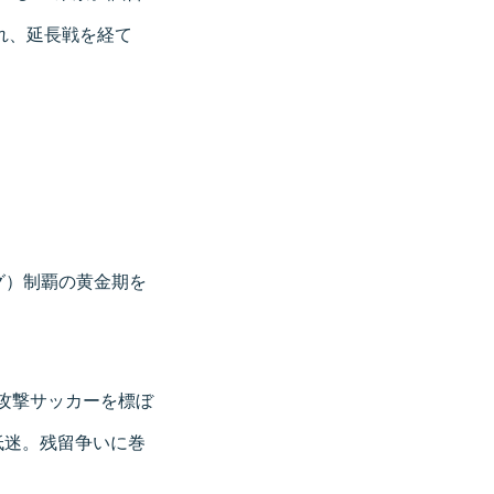
れ、延長戦を経て
」
ーグ）制覇の黄金期を
攻撃サッカーを標ぼ
低迷。残留争いに巻