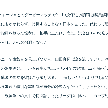
ディージャとのダービーマッチで0－1で敗戦し指揮官は契約解
たにもかかわらず、指揮することなく日本を去った。代わって
指揮を執った堀孝史。相手は三たび、鹿島。試合は0－0で迎え
られ、0－1の敗戦となった。
モニーで表彰台を見上げながら、山田直輝は涙を流していた。
の退場処分。しかも後半立ち上がり5分での退場。12年前の
た薄暮の国立を彼はこう振り返る。 「悔しいというより申し訳
いう舞台の特別な雰囲気が自分の冷静さを欠いてしまったとい
に、残留争いの只中で切羽詰まったリーグ戦に比べ、「カップ