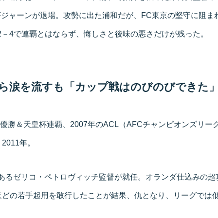
DFジャーンが退場。攻勢に出た浦和だが、FC東京の堅守に阻ま
2－4で連覇とはならず、悔しさと後味の悪さだけが残った。
ら涙を流すも「カップ戦はのびのびできた
グ初優勝＆天皇杯連覇、2007年のACL（AFCチャンピオンズリ
2011年。
であるゼリコ・ペトロヴィッチ監督が就任。オランダ仕込みの超
ほどの若手起用を敢行したことが結果、仇となり、リーグでは