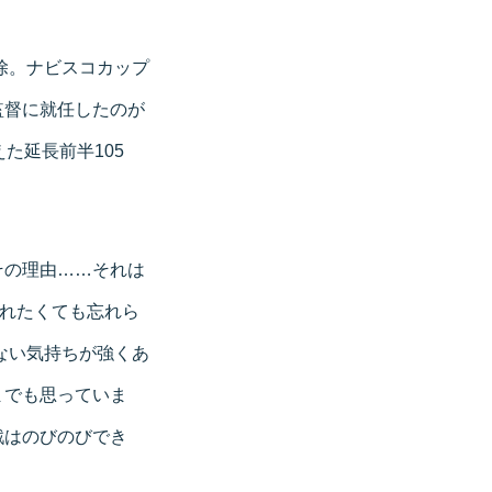
除。ナビスコカップ
監督に就任したのが
た延長前半105
その理由……それは
忘れたくても忘れら
ない気持ちが強くあ
までも思っていま
戦はのびのびでき