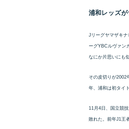
浦和レッズが
Jリーグヤマザキナ
ーグYBCルヴァ
なにか片思いにも
その皮切りが200
年、浦和は初タイ
11月4日、国立競
敗れた。前年J1