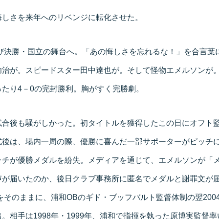
悔しさを来年へのリベンジに転化させた。
再び決勝・国立の舞台へ。「あの悔しさを忘れるな！」を合言葉
功治が。スピードスター田中達也が。そして怪物エメルソンが
たり4－0の完封勝利。胸がすく完勝劇。
試合後も騒がしかった。初タイトルを獲得したこの日にオフト
式後は、場内一周の際、優勝に喜んだ一部サポーターがピッチ
ッチが優勝メダルを紛失。メディアを通じて、エメルソンが「
声が届いたのか、後日クラブ事務所に匿名でメダルと謝罪文が
をそのままに、浦和OBのギド・ブッフバルト監督体制の翌200
。相手は1998年・1999年、浦和で指揮を執った原博実監督率