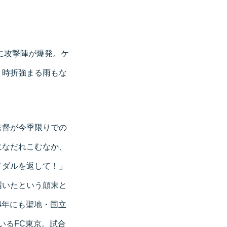
に攻撃陣が爆発。ケ
。時折強まる雨もな
監督が今季限りでの
になだれこむなか、
メダルを返して！」
届いたという顛末と
4年にも聖地・国立
いるFC東京。試合