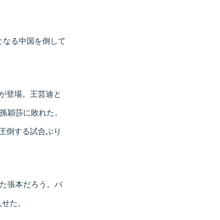
となる中国を倒して
が登場。王芸迪と
が孫穎莎に敗れた。
圧倒する試合ぶり
めた張本だろう。パ
見せた。