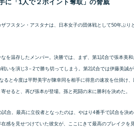
手に「1人で２ポイント奪取」の脅威
カザフスタン・アスタナは、日本女子の団体戦として50年ぶり
ひなを温存したメンバー。決勝では、まず、第1試合で張本美和
戦いを演じ3－2で勝ち切ってしまう。第2試合では伊藤美誠
になると今度は平野美宇が陳幸同を相手に得意の速攻を仕掛け、
き寄せると、再び張本が登場。孫と死闘の末に勝利を決めた。
の試合。最高に立役者となったのは、やはり4番手で試合を決
存在感を見せつけていた彼女が、ここにきて最高のブレイクを