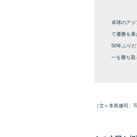
卓球のアジ
て優勝を果
50年ぶり
一を勝ち取
（文＝本島修司、写