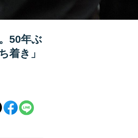
。50年ぶ
ち着き」