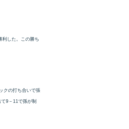
勝利した。この勝ち
バックの打ち合いで張
て9－11で孫が制