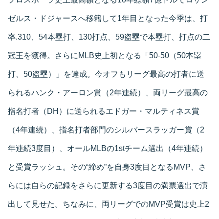
ゼルス・ドジャースへ移籍して1年目となった今季は、打
率.310、54本塁打、130打点、59盗塁で本塁打、打点の二
冠王を獲得。さらにMLB史上初となる「50-50（50本塁
打、50盗塁）」を達成。今オフもリーグ最高の打者に送
られるハンク・アーロン賞（2年連続）、両リーグ最高の
指名打者（DH）に送られるエドガー・マルティネス賞
（4年連続）、指名打者部門のシルバースラッガー賞（2
年連続3度目）、オールMLBの1stチーム選出（4年連続）
と受賞ラッシュ。その“締め”を自身3度目となるMVP、さ
らには自らの記録をさらに更新する3度目の満票選出で演
出して見せた。ちなみに、両リーグでのMVP受賞は史上2