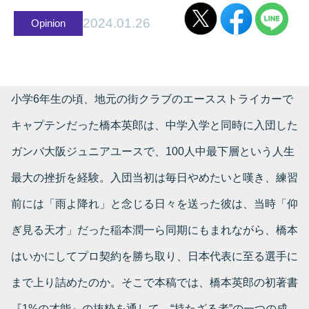
2024.01.26
Opinion
小学6年生の頃、地元の街クラブのエースストライカーで
キャプテンだった橋本英郎は、中学入学と同時に入団した
ガンバ大阪ジュニアユースで、100人中最下層という人生
最大の挫折を経験。入団当初は毎日やめたいと嘆き、練習
前には「雨よ降れ」と念じる日々を送った彼は、当時「仰
ぎ見る天才」だった稲本潤一ら同期にもまれながら、橋本
はいかにしてプロ契約を勝ち取り、日本代表に至る選手に
まで上り詰めたのか。そこで本稿では、橋本英郎の初著書
『1%の才能』の抜粋を通して、“持たざる者”の一つの成