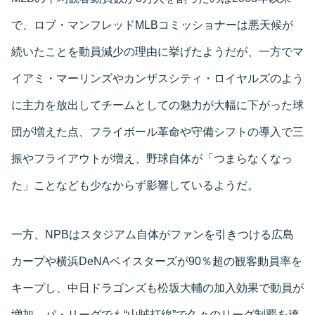
で、ロブ・マンフレッドMLBコミッショナーは悪天候が
続いたことを動員減少の理由に挙げたようだが、一方でマ
イアミ・マーリンズやカンザスシティ・ロイヤルズのよう
に主力を放出してチームとしての魅力が大幅に下がった球
団が増えた点、フライボール革命や守備シフトの導入で三
振やフライアウトが増え、野球自体が「つまらなくなっ
た」ことなども少なからず影響しているようだ。
一方、NPBはスタジアム自体がファンを引きつける広島
カープや横浜DeNAベイスターズが90％超の観客動員率を
キープし、中日ドラゴンズも松坂大輔の加入効果で動員が
増加。パ・リーグでも“山賊打線”で久々のリーグ制覇を達