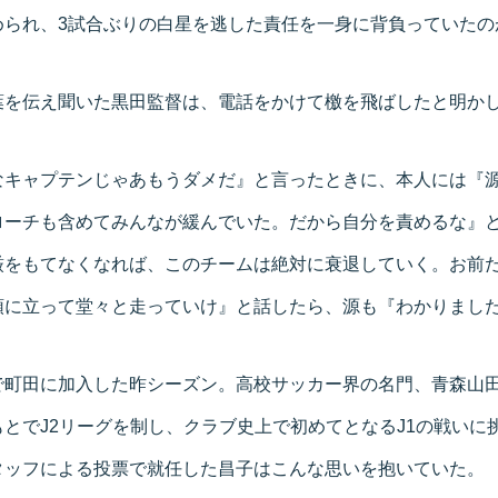
められ、3試合ぶりの白星を逃した責任を一身に背負っていたの
葉を伝え聞いた黒田監督は、電話をかけて檄を飛ばしたと明か
なキャプテンじゃあもうダメだ』と言ったときに、本人には『
ローチも含めてみんなが緩んでいた。だから自分を責めるな』
厳をもてなくなれば、このチームは絶対に衰退していく。お前
頭に立って堂々と走っていけ』と話したら、源も『わかりまし
で町田に加入した昨シーズン。高校サッカー界の名門、青森山
とでJ2リーグを制し、クラブ史上で初めてとなるJ1の戦いに
タッフによる投票で就任した昌子はこんな思いを抱いていた。