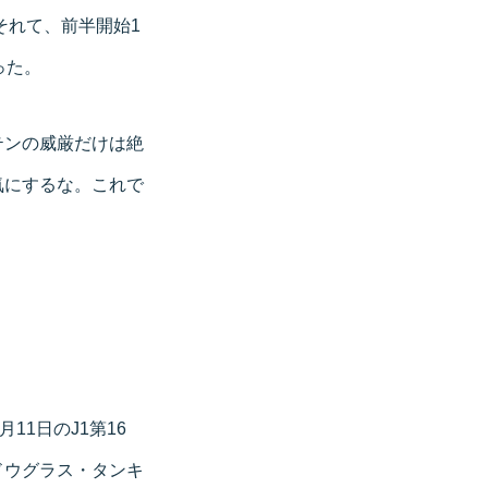
それて、前半開始1
った。
テンの威厳だけは絶
気にするな。これで
1日のJ1第16
ドウグラス・タンキ