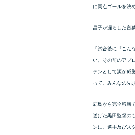
に同点ゴールを決
昌子が漏らした言
「試合後に『こん
い。その前のアプ
テンとして源が威
って、みんなの先
鹿島から完全移籍
遂げた黒田監督のも
ンに、選手及びス