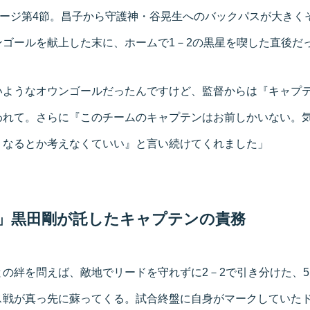
テージ第4節。昌子から守護神・谷晃生へのバックパスが大きく
ンゴールを献上した末に、ホームで1－2の黒星を喫した直後だ
いようなオウンゴールだったんですけど、監督からは『キャプ
われて。さらに『このチームのキャプテンはお前しかいない。
くなるとか考えなくていい』と言い続けてくれました」
」黒田剛が託したキャプテンの責務
の絆を問えば、敵地でリードを守れずに2－2で引き分けた、5月1
ス戦が真っ先に蘇ってくる。試合終盤に自身がマークしていた