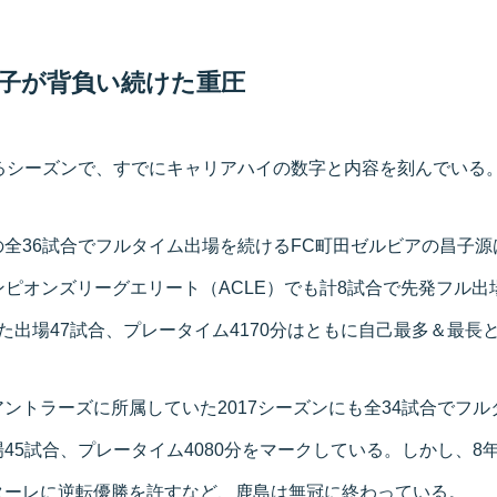
子が背負い続けた重圧
なるシーズンで、すでにキャリアハイの数字と内容を刻んでいる
全36試合でフルタイム出場を続けるFC町田ゼルビアの昌子源
ンピオンズリーグエリート（ACLE）でも計8試合で先発フル
た出場47試合、プレータイム4170分はともに自己最多＆最長
ントラーズに所属していた2017シーズンにも全34試合でフ
45試合、プレータイム4080分をマークしている。しかし、8
ターレに逆転優勝を許すなど、鹿島は無冠に終わっている。