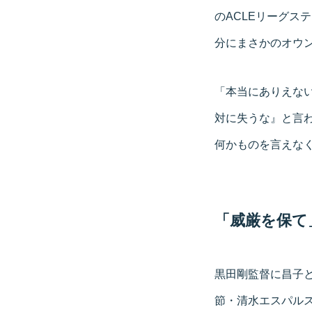
のACLEリーグス
分にまさかのオウ
「本当にありえな
対に失うな』と言
何かものを言えな
「威厳を保て
黒田剛監督に昌子と
節・清水エスパル