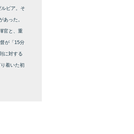
ゼルビア。そ
があった。
揮官と、重
督が「15分
則に対する
どり着いた初