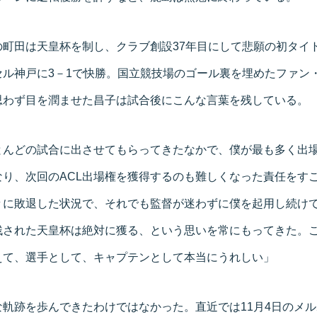
の町田は天皇杯を制し、クラブ創設37年目にして悲願の初タイ
セル神戸に3－1で快勝。国立競技場のゴール裏を埋めたファン
思わず目を潤ませた昌子は試合後にこんな言葉を残している。
とんどの試合に出させてもらってきたなかで、僕が最も多く出
なり、次回のACL出場権を獲得するのも難しくなった責任をす
々に敗退した状況で、それでも監督が迷わずに僕を起用し続け
残された天皇杯は絶対に獲る、という思いを常にもってきた。
えて、選手として、キャプテンとして本当にうれしい」
軌跡を歩んできたわけではなかった。直近では11月4日のメ