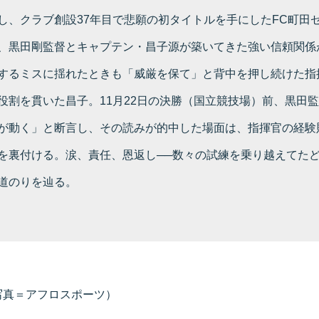
し、クラブ創設37年目で悲願の初タイトルを手にしたFC町田
、黒田剛監督とキャプテン・昌子源が築いてきた強い信頼関係
するミスに揺れたときも「威厳を保て」と背中を押し続けた指
役割を貫いた昌子。11月22日の決勝（国立競技場）前、黒田監
が動く」と断言し、その読みが的中した場面は、指揮官の経験
を裏付ける。涙、責任、恩返し──数々の試練を乗り越えてた
道のりを辿る。
写真＝アフロスポーツ）